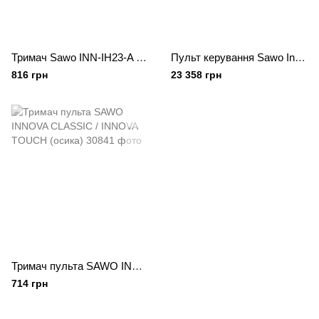
Тримач Sawo INN-IH23-A для пультів Innova 2.0/Saunova 2.0/STN 2.0/STE 2.0 (осика)
Пульт керування Sawo Innova Classic INC-B-V2
816 грн
23 358 грн
Тримач пульта SAWO INNOVA CLASSIC / INNOVA TOUCH (осика)
714 грн