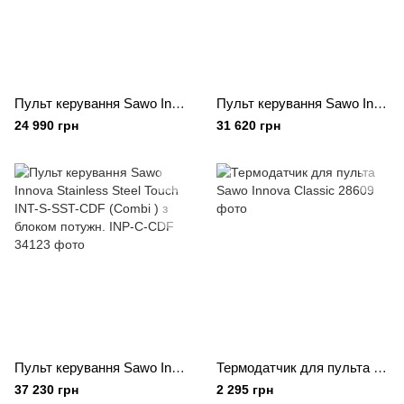
Пульт керування Sawo Innova Classic INC-S-C (Combi ) з блоком потужності INP-C-C
Пульт керування Sawo Innova Stainless Steel Touch INT-S-SST з блоком потужності INP-C
24 990 грн
31 620 грн
Пульт керування Sawo Innova Stainless Steel Touch INT-S-SST-CDF (Combi ) з блоком потужн. INP-C-CDF
Термодатчик для пульта Sawo Innova Classic
37 230 грн
2 295 грн