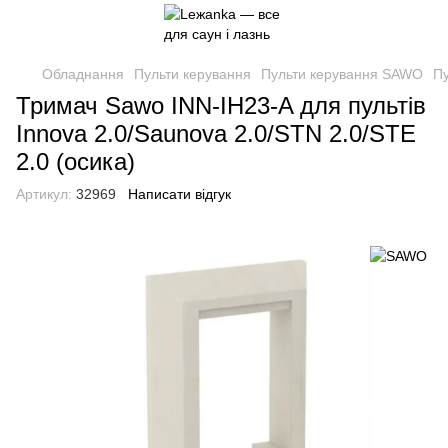
Обладнання
Пульти керування
Пульти керування SAWO
П
Тримач Sawo INN-IH23-A для пультів
Innova 2.0/Saunova 2.0/STN 2.0/STE
2.0 (осика)
Артикул:
32969
Написати відгук