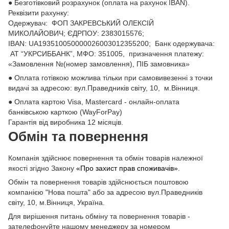
● Безготівковий розрахунок (оплата на рахунок IBAN).
Реквізити рахунку:
Одержувач: ФОП ЗАКРЕВСЬКИЙ ОЛЕКСІЙ
МИКОЛАЙОВИЧ; ЄДРПОУ: 2383015576;
ІВАN: UA193510050000026003012355200; Банк одержувача:
АТ “УКРСИББАНК”, МФО: 351005, призначення платежу:
«Замовлення №(номер замовлення), ПІБ замовника»
● Оплата готівкою можлива тільки при самовивезенні з точки
видачі за адресою: вул.Праведників світу, 10, м.Вінниця.
● Оплата картою Visa, Mastercard - онлайн-оплата
банківською карткою (WayForPay)
Гарантія від виробника 12 місяців.
Обмін та повернення
Компанія здійснює повернення та обмін товарів належної
якості згідно Закону
«Про захист прав споживачів»
.
Обмін та повернення товарів здійснюється поштовою
компанією "Нова пошта" або за адресою вул.Праведників
світу, 10, м.Вінниця, Україна.
Для вирішення питань обміну та повернення товарів -
зателефонуйте нашому менеджеру за номером