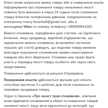
Клієнт може запросити заміну товару або ж повернення коштів
Інформування про отримання товару неналежної якості
повинно бути виконано в перші 24 години після отримання
товару Клієнтом телефонним дзвінком, повідомленням на
електронну пошту lezanka8@gmail.com, або в
месенджері
Viber
по номеру телефону +380989841582.
Вимоги споживача, передбачені цією статтею, не підлягають
втіленню, якщо продавець, виробник (підприємство, що
задовольняє вимоги споживача, встановлені частиною
першою цієї статті) доведуть, що недоліки товару виникли
внаслідок порушення споживачем правил користування
товаром або його зберігання. Споживач має право брати
участь у перевірці якості товару особисто або через свого
представника.
Повернення здійснюється за рахунок Отримувача.
Повернення коштів
здійснюється зручним для клієнта
способом протягом 3-х робочих днів після отримання та
перевірки продавцем товару.
Згідно із Законом
«Про захист прав споживачів»
, компанія
може відмовити споживачеві в обміні та поверненні товарів
належної якості, якщо вони відносяться до категорій, що