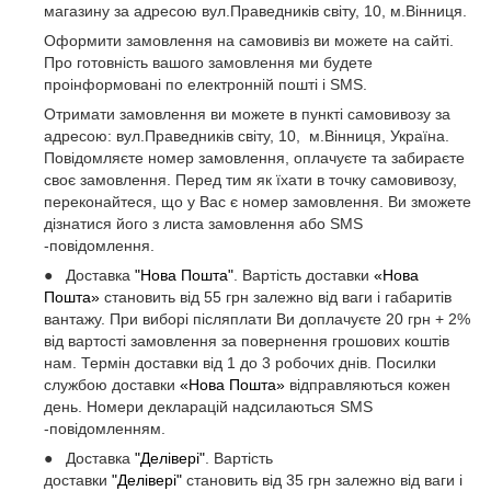
магазину за адресою вул.Праведників світу, 10, м.Вінниця.
Оформити замовлення на самовивіз ви можете на сайті.
Про готовність вашого замовлення ми будете
проінформовані по електронній пошті і SMS.
Отримати замовлення ви можете в пункті самовивозу за
адресою: вул.Праведників світу, 10, м.Вінниця, Україна.
Повідомляєте номер замовлення, оплачуєте та забираєте
своє замовлення. Перед тим як їхати в точку самовивозу,
переконайтеся, що у Вас є номер замовлення. Ви зможете
дізнатися його з листа замовлення або SMS
-повідомлення.
● Доставка
"Нова Пошта"
. Вартість доставки
«Нова
Пошта»
становить від 55 грн залежно від ваги і габаритів
вантажу. При виборі післяплати Ви доплачуєте 20 грн + 2%
від вартості замовлення за повернення грошових коштів
нам. Термін доставки від 1 до 3 робочих днів. Посилки
службою доставки
«Нова Пошта»
відправляються кожен
день. Номери декларацій надсилаються SMS
-повідомленням.
● Доставка
"Делівері"
. Вартість
доставки
"Делівері"
становить від 35 грн залежно від ваги і