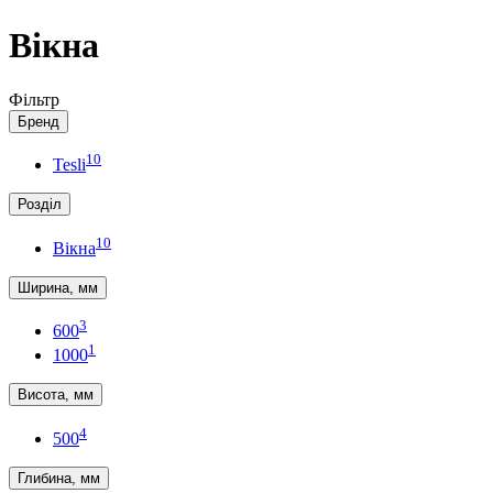
Вікна
Фільтр
Бренд
10
Tesli
Розділ
10
Вікна
Ширина, мм
3
600
1
1000
Висота, мм
4
500
Глибина, мм