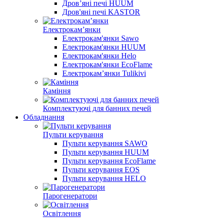
Дров’яні печі HUUM
Дров'яні печі KASTOR
Електрокам’янки
Електрокам'янки Sawo
Електрокам'янки HUUM
Електрокам'янки Helo
Електрокам'янки EcoFlame
Електрокам’янки Tulikivi
Каміння
Комплектуючі для банних печей
Обладнання
Пульти керування
Пульти керування SAWO
Пульти керування HUUM
Пульти керування EcoFlame
Пульти керування EOS
Пульти керування HELO
Парогенератори
Освітлення