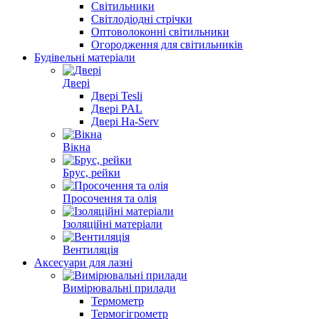
Світильники
Світлодіодні стрічки
Оптоволоконні світильники
Огородження для світильників
Будівельні матеріали
Двері
Двері Tesli
Двері PAL
Двері Ha-Serv
Вікна
Брус, рейки
Просочення та олія
Ізоляційні матеріали
Вентиляція
Аксесуари для лазні
Вимірювальні прилади
Термометр
Термогігрометр