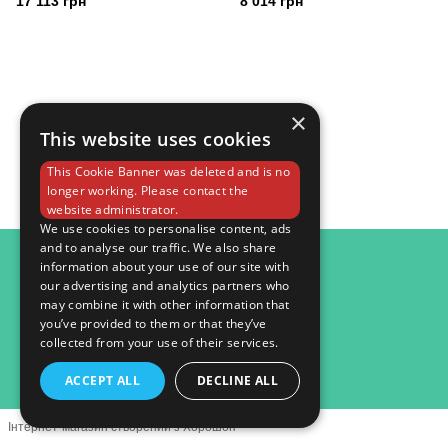
17 113 грн
8 014 грн
×
This website uses cookies
This Cookie Banner was deleted and is no
longer working. Please contact the
website administrator.
We use cookies to personalise content, ads
and to analyse our traffic. We also share
098 984 15 82
information about your use of our site with
our advertising and analytics partners who
Контактна інформація
may combine it with other information that
you’ve provided to them or that they’ve
Повна версія сайту
collected from your use of their services.
© 2026
ACCEPT ALL
DECLINE ALL
Інтернет-магазин створений з Хорошоп