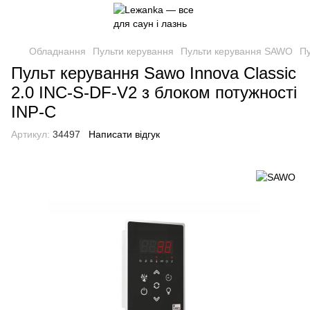
Обладнання
Пульти керування
Пульти керування SAWO
П
Пульт керування Sawo Innova Classic
2.0 INC-S-DF-V2 з блоком потужності
INP-C
Артикул:
34497
Написати відгук