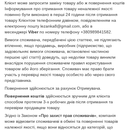
Клієнт може запросити заміну товару або ж повернення коштів
Інформування про отримання товару неналежної якості
повинно бути виконано в перші 24 години після отримання
товару Клієнтом телефонним дзвінком, повідомленням на
електронну пошту lezanka8@gmail.com, або в
месенджері
Viber
по номеру телефону +380989841582.
Вимоги споживача, передбачені цією статтею, не підлягають
втіленню, якщо продавець, виробник (підприємство, що
задовольняє вимоги споживача, встановлені частиною
першою цієї статті) доведуть, що недоліки товару виникли
внаслідок порушення споживачем правил користування
товаром або його зберігання. Споживач має право брати
участь у перевірці якості товару особисто або через свого
представника.
Повернення здійснюється за рахунок Отримувача.
Повернення коштів
здійснюється зручним для клієнта
способом протягом 3-х робочих днів після отримання та
перевірки продавцем товару.
Згідно із Законом
«Про захист прав споживачів»
, компанія
може відмовити споживачеві в обміні та поверненні товарів
належної якості, якщо вони відносяться до категорій, що