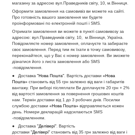
магазину за адресою вул.Праведників світу, 10, м.Вінниця.
Оформити замовлення на самовивіз ви можете на сайті.
Про готовність вашого замовлення ми будете
проінформовані по електронній пошті і SMS.
Отримати замовлення ви можете в пункті самовивозу за
адресою: вул.Праведників світу, 10, м.Вінниця, Україна.
Повідомляєте номер замовлення, оплачуєте та забираєте
своє замовлення. Перед тим як їхати в точку самовивозу,
переконайтеся, що у Вас є номер замовлення. Ви зможете
дізнатися його з листа замовлення або SMS
-повідомлення.
● Доставка
"Нова Пошта"
. Вартість доставки
«Нова
Пошта»
становить від 55 грн залежно від ваги і габаритів
вантажу. При виборі післяплати Ви доплачуєте 20 грн + 2%
від вартості замовлення за повернення грошових коштів
нам. Термін доставки від 1 до 3 робочих днів. Посилки
службою доставки
«Нова Пошта»
відправляються кожен
день. Номери декларацій надсилаються SMS
-повідомленням.
● Доставка
"Делівері"
. Вартість
доставки
"Делівері"
становить від 35 грн залежно від ваги і