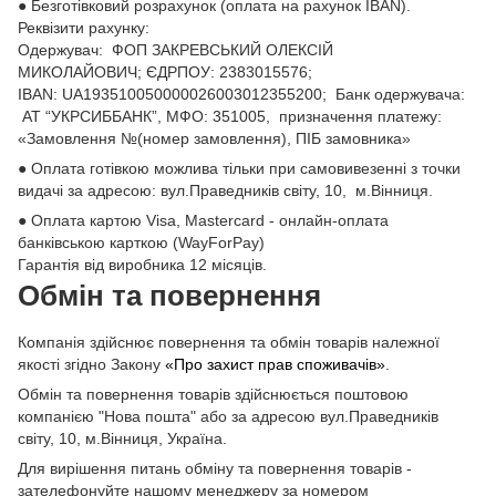
● Безготівковий розрахунок (оплата на рахунок IBAN).
Реквізити рахунку:
Одержувач: ФОП ЗАКРЕВСЬКИЙ ОЛЕКСІЙ
МИКОЛАЙОВИЧ; ЄДРПОУ: 2383015576;
ІВАN: UA193510050000026003012355200; Банк одержувача:
АТ “УКРСИББАНК”, МФО: 351005, призначення платежу:
«Замовлення №(номер замовлення), ПІБ замовника»
● Оплата готівкою можлива тільки при самовивезенні з точки
видачі за адресою: вул.Праведників світу, 10, м.Вінниця.
● Оплата картою Visa, Mastercard - онлайн-оплата
банківською карткою (WayForPay)
Гарантія від виробника 12 місяців.
Обмін та повернення
Компанія здійснює повернення та обмін товарів належної
якості згідно Закону
«Про захист прав споживачів»
.
Обмін та повернення товарів здійснюється поштовою
компанією "Нова пошта" або за адресою вул.Праведників
світу, 10, м.Вінниця, Україна.
Для вирішення питань обміну та повернення товарів -
зателефонуйте нашому менеджеру за номером