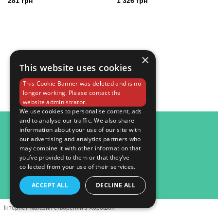
281 грн
1 326 грн
×
This website uses cookies
This Cookie Banner was deleted and is no
longer working. Please contact the
website administrator.
We use cookies to personalise content, ads
and to analyse our traffic. We also share
098 984 15 82
information about your use of our site with
our advertising and analytics partners who
Контактна інформація
may combine it with other information that
you’ve provided to them or that they’ve
Повна версія сайту
collected from your use of their services.
© 2026
ACCEPT ALL
DECLINE ALL
Інтернет-магазин створений з Хорошоп