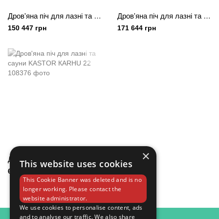
Дров'яна піч для лазні та сауни KASTOR SAGA 22 Т
Дров'яна піч для лазні та сауни KASTOR SAGA 30 T
150 447 грн
171 644 грн
×
Дров'яна піч для лазні та сауни KASTOR КARHU 22
This website uses cookies
65 194 грн
This Cookie Banner was deleted and is no
longer working. Please contact the
website administrator.
We use cookies to personalise content, ads
and to analyse our traffic. We also share