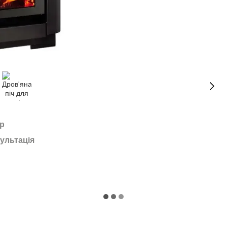
ар
ультація