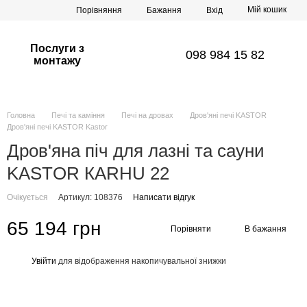
Мій кошик
Порівняння
Бажання
Вхід
Послуги з
098 984 15 82
монтажу
Головна
Печі та каміння
Печі на дровах
Дров'яні печі KASTOR
Дров'яні печі KASTOR Kastor
Дров'яна піч для лазні та сауни
KASTOR КARHU 22
Очікується
Артикул: 108376
Написати відгук
65 194 грн
Порівняти
В бажання
Увійти
для відображення накопичувальної знижки
%