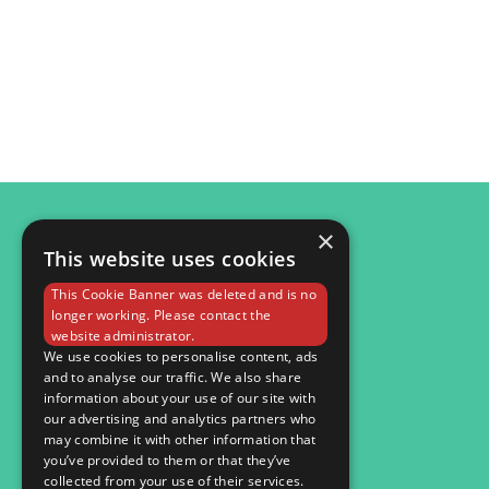
×
This website uses cookies
© 2026
This Cookie Banner was deleted and is no
Мобільна версія
longer working. Please contact the
website administrator.
We use cookies to personalise content, ads
and to analyse our traffic. We also share
information about your use of our site with
our advertising and analytics partners who
may combine it with other information that
you’ve provided to them or that they’ve
collected from your use of their services.