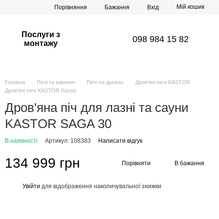
Мій кошик
Порівняння
Бажання
Вхід
Послуги з
098 984 15 82
монтажу
Головна
Печі та каміння
Печі на дровах
Дров'яні печі KASTOR
Дров'яні печі KASTOR Kastor
Дров'яна піч для лазні та сауни
KASTOR SAGA 30
В наявності
Артикул: 108383
Написати відгук
134 999 грн
Порівняти
В бажання
Увійти
для відображення накопичувальної знижки
%