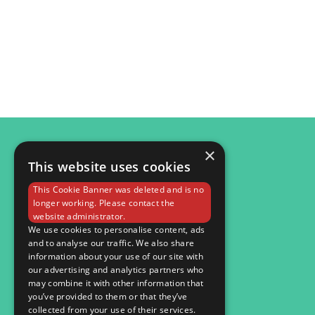
×
This website uses cookies
© 2026
This Cookie Banner was deleted and is no
Мобільна версія
longer working. Please contact the
website administrator.
We use cookies to personalise content, ads
and to analyse our traffic. We also share
information about your use of our site with
our advertising and analytics partners who
may combine it with other information that
you’ve provided to them or that they’ve
collected from your use of their services.