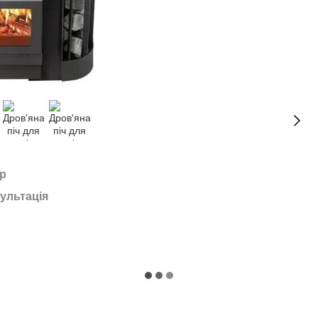
ар
ультація