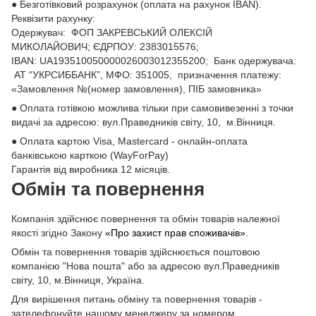
● Безготівковий розрахунок (оплата на рахунок IBAN).
Реквізити рахунку:
Одержувач: ФОП ЗАКРЕВСЬКИЙ ОЛЕКСІЙ
МИКОЛАЙОВИЧ; ЄДРПОУ: 2383015576;
ІВАN: UA193510050000026003012355200; Банк одержувача:
АТ “УКРСИББАНК”, МФО: 351005, призначення платежу:
«Замовлення №(номер замовлення), ПІБ замовника»
● Оплата готівкою можлива тільки при самовивезенні з точки
видачі за адресою: вул.Праведників світу, 10, м.Вінниця.
● Оплата картою Visa, Mastercard - онлайн-оплата
банківською карткою (WayForPay)
Гарантія від виробника 12 місяців.
Обмін та повернення
Компанія здійснює повернення та обмін товарів належної
якості згідно Закону
«Про захист прав споживачів»
.
Обмін та повернення товарів здійснюється поштовою
компанією "Нова пошта" або за адресою вул.Праведників
світу, 10, м.Вінниця, Україна.
Для вирішення питань обміну та повернення товарів -
зателефонуйте нашому менеджеру за номером