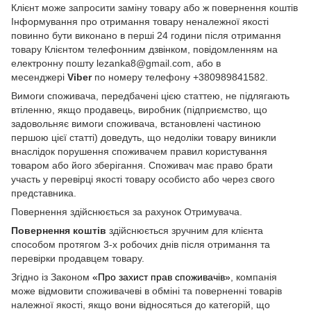
Клієнт може запросити заміну товару або ж повернення коштів
Інформування про отримання товару неналежної якості
повинно бути виконано в перші 24 години після отримання
товару Клієнтом телефонним дзвінком, повідомленням на
електронну пошту lezanka8@gmail.com, або в
месенджері
Viber
по номеру телефону +380989841582.
Вимоги споживача, передбачені цією статтею, не підлягають
втіленню, якщо продавець, виробник (підприємство, що
задовольняє вимоги споживача, встановлені частиною
першою цієї статті) доведуть, що недоліки товару виникли
внаслідок порушення споживачем правил користування
товаром або його зберігання. Споживач має право брати
участь у перевірці якості товару особисто або через свого
представника.
Повернення здійснюється за рахунок Отримувача.
Повернення коштів
здійснюється зручним для клієнта
способом протягом 3-х робочих днів після отримання та
перевірки продавцем товару.
Згідно із Законом
«Про захист прав споживачів»
, компанія
може відмовити споживачеві в обміні та поверненні товарів
належної якості, якщо вони відносяться до категорій, що