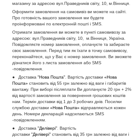
магазину за адресою вул.Праведників світу, 10, м.Вінниця.
Оформити замовлення на самовивіз ви можете на сайті.
Про готовність вашого замовлення ми будете
проінформовані по електронній пошті і SMS.
Отримати замовлення ви можете в пункті самовивозу за
адресою: вул.Праведників світу, 10, м.Вінниця, Україна.
Повідомляєте номер замовлення, оплачуєте та забираєте
своє замовлення. Перед тим як їхати в точку самовивозу,
переконайтеся, що у Вас є номер замовлення. Ви зможете
дізнатися його з листа замовлення або SMS
-повідомлення.
● Доставка
"Нова Пошта"
. Вартість доставки
«Нова
Пошта»
становить від 55 грн залежно від ваги і габаритів
вантажу. При виборі післяплати Ви доплачуєте 20 грн + 2%
від вартості замовлення за повернення грошових коштів
нам. Термін доставки від 1 до 3 робочих днів. Посилки
службою доставки
«Нова Пошта»
відправляються кожен
день. Номери декларацій надсилаються SMS
-повідомленням.
● Доставка
"Делівері"
. Вартість
доставки
"Делівері"
становить від 35 грн залежно від ваги і