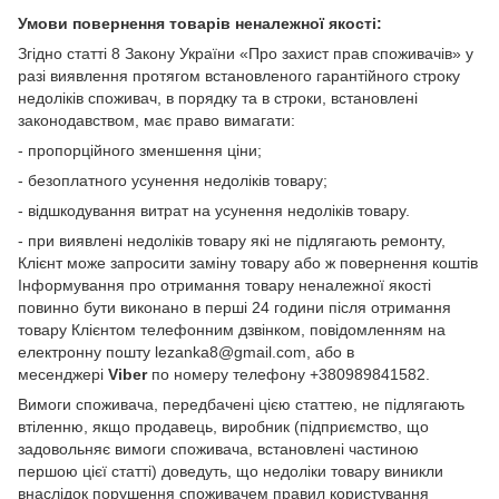
Умови повернення товарів неналежної якості:
Згідно статті 8 Закону України «Про захист прав споживачів» у
разі виявлення протягом встановленого гарантійного строку
недоліків споживач, в порядку та в строки, встановлені
законодавством, має право вимагати:
- пропорційного зменшення ціни;
- безоплатного усунення недоліків товару;
- відшкодування витрат на усунення недоліків товару.
- при виявлені недоліків товару які не підлягають ремонту,
Клієнт може запросити заміну товару або ж повернення коштів
Інформування про отримання товару неналежної якості
повинно бути виконано в перші 24 години після отримання
товару Клієнтом телефонним дзвінком, повідомленням на
електронну пошту lezanka8@gmail.com, або в
месенджері
Viber
по номеру телефону +380989841582.
Вимоги споживача, передбачені цією статтею, не підлягають
втіленню, якщо продавець, виробник (підприємство, що
задовольняє вимоги споживача, встановлені частиною
першою цієї статті) доведуть, що недоліки товару виникли
внаслідок порушення споживачем правил користування