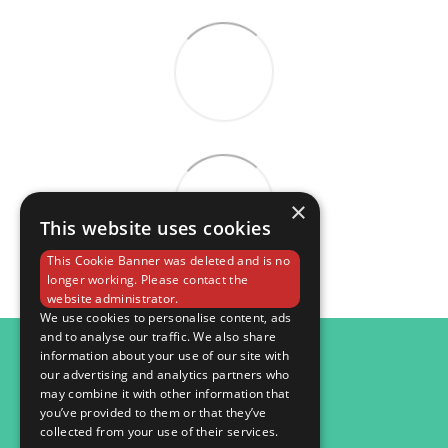
×
This website uses cookies
This Cookie Banner was deleted and is no
longer working. Please contact the
website administrator.
We use cookies to personalise content, ads
and to analyse our traffic. We also share
098 984 15 82
information about your use of our site with
our advertising and analytics partners who
Контактна інформація
may combine it with other information that
you’ve provided to them or that they’ve
Повна версія сайту
collected from your use of their services.