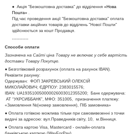
● Акція "Безкоштовна доставка" до відділення
«Нова
Пошта»
.
Під час проведення акції "Безкоштовна доставка" оплата
доставки акційних товарів до відділень "Нової Пошти"
здійснюється за кошт Продавця.
-----------
Способи оплати
Зазначена на Сайті ціна Товару не включає у себе вартість
доставки Товару Покупцю.
● Безготівковий розрахунок (оплата на рахунок IBAN).
Реквізити рахунку:
Одержувач: ФОП ЗАКРЕВСЬКИЙ ОЛЕКСІЙ
МИКОЛАЙОВИЧ; ЄДРПОУ: 2383015576;
ІВАN: UA193510050000026003012355200; Банк одержувача:
АТ “УКРСИББАНК”, МФО: 351005, призначення платежу:
«Замовлення №(номер замовлення), ПІБ замовника»
● Оплата готівкою можлива тільки при самовивезенні з точки
видачі за адресою: вул.Праведників світу, 10, м.Вінниця.
● Оплата картою Visa, Mastercard - онлайн-оплата
банківською карткою (WayForPay)