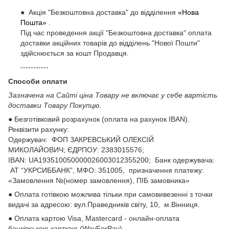
● Акція "Безкоштовна доставка" до відділення
«Нова
Пошта»
.
Під час проведення акції "Безкоштовна доставка" оплата
доставки акційних товарів до відділень "Нової Пошти"
здійснюється за кошт Продавця.
-----------
Способи оплати
Зазначена на Сайті ціна Товару не включає у себе вартість
доставки Товару Покупцю.
● Безготівковий розрахунок (оплата на рахунок IBAN).
Реквізити рахунку:
Одержувач: ФОП ЗАКРЕВСЬКИЙ ОЛЕКСІЙ
МИКОЛАЙОВИЧ; ЄДРПОУ: 2383015576;
ІВАN: UA193510050000026003012355200; Банк одержувача:
АТ “УКРСИББАНК”, МФО: 351005, призначення платежу:
«Замовлення №(номер замовлення), ПІБ замовника»
● Оплата готівкою можлива тільки при самовивезенні з точки
видачі за адресою: вул.Праведників світу, 10, м.Вінниця.
● Оплата картою Visa, Mastercard - онлайн-оплата
банківською карткою (WayForPay)