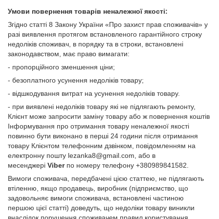
Умови повернення товарів неналежної якості:
Згідно статті 8 Закону України «Про захист прав споживачів» у
разі виявлення протягом встановленого гарантійного строку
недоліків споживач, в порядку та в строки, встановлені
законодавством, має право вимагати:
- пропорційного зменшення ціни;
- безоплатного усунення недоліків товару;
- відшкодування витрат на усунення недоліків товару.
- при виявлені недоліків товару які не підлягають ремонту,
Клієнт може запросити заміну товару або ж повернення коштів
Інформування про отримання товару неналежної якості
повинно бути виконано в перші 24 години після отримання
товару Клієнтом телефонним дзвінком, повідомленням на
електронну пошту lezanka8@gmail.com, або в
месенджері
Viber
по номеру телефону +380989841582.
Вимоги споживача, передбачені цією статтею, не підлягають
втіленню, якщо продавець, виробник (підприємство, що
задовольняє вимоги споживача, встановлені частиною
першою цієї статті) доведуть, що недоліки товару виникли
внаслідок порушення споживачем правил користування