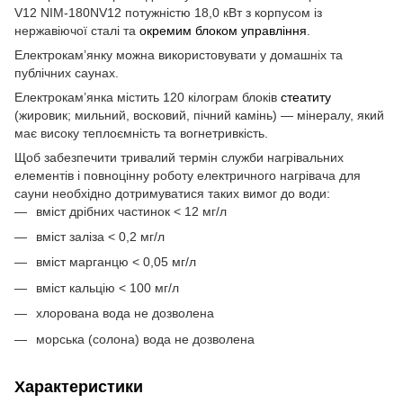
V12 NIM-180NV12 потужністю 18,0 кВт з корпусом із
нержавіючої сталі та
окремим блоком управління
.
Електрокам’янку можна використовувати у домашніх та
публічних саунах.
Електрокам’янка містить 120 кілограм блоків
стеатиту
(жировик; мильний, восковий, пічний камінь) — мінералу, який
має високу теплоємність та вогнетривкість.
Щоб забезпечити тривалий термін служби нагрівальних
елементів і повноцінну роботу електричного нагрівача для
сауни необхідно дотримуватися таких вимог до води:
вміст дрібних частинок < 12 мг/л
вміст заліза < 0,2 мг/л
вміст марганцю < 0,05 мг/л
вміст кальцію < 100 мг/л
хлорована вода не дозволена
морська (солона) вода не дозволена
Характеристики