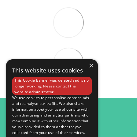
×
This website uses cookies
This Cookie Banner was deleted and is no
longer working. Please contact the
website administrator.
We use cookies to personalise content, ads
and to analyse our traffic. We also share
098 984 15 82
information about your use of our site with
our advertising and analytics partners who
Контактна інформація
may combine it with other information that
you’ve provided to them or that they’ve
Повна версія сайту
collected from your use of their services.