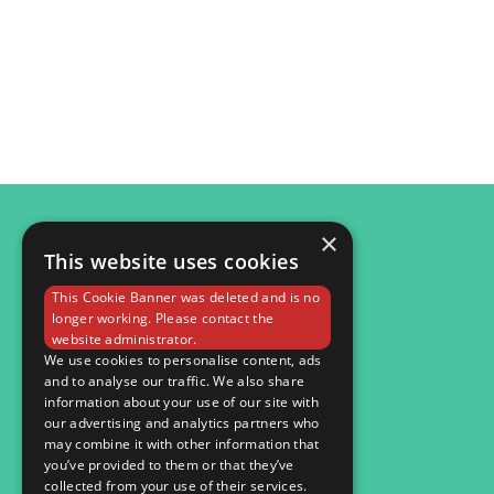
×
This website uses cookies
© 2026
This Cookie Banner was deleted and is no
Мобільна версія
longer working. Please contact the
website administrator.
We use cookies to personalise content, ads
and to analyse our traffic. We also share
information about your use of our site with
our advertising and analytics partners who
may combine it with other information that
you’ve provided to them or that they’ve
collected from your use of their services.