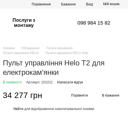
Мій кошик
Порівняння
Бажання
Вхід
Послуги з
098 984 15 82
монтажу
Головна
Обладнання
Пульти керування
Пульти керування HELO
Пульти керування HELO Helo
Пульт управління Helo T2 для
електрокам'янки
В наявності
Артикул: 101011
Написати відгук
34 277 грн
Порівняти
В бажання
Увійти
для відображення накопичувальної знижки
%