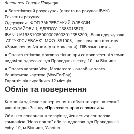
доставки Товару Покупцю.
● Безготівковий розрахунок (оплата на рахунок IBAN).
Реквізити рахунку:
Одержувач: ФОП ЗАКРЕВСЬКИЙ ОЛЕКСІЙ
МИКОЛАЙОВИЧ; ЄДРПОУ: 2383015576;
ІВАN: UA193510050000026003012355200; Банк одержувача:
АТ “УКРСИББАНК”, МФО: 351005, призначення платежу:
«Замовлення №(номер замовлення), ПІБ замовника»
● Оплата готівкою можлива тільки при самовивезенні з точки
видачі за адресою: вул.Праведників світу, 10, м.Вінниця.
● Оплата картою Visa, Mastercard - онлайн-оплата
банківською карткою (WayForPay)
Гарантія від виробника 12 місяців.
Обмін та повернення
Компанія здійснює повернення та обмін товарів належної
якості згідно Закону
«Про захист прав споживачів»
.
Обмін та повернення товарів здійснюється поштовою
компанією "Нова пошта" або за адресою вул.Праведників
світу, 10, м.Вінниця, Україна.