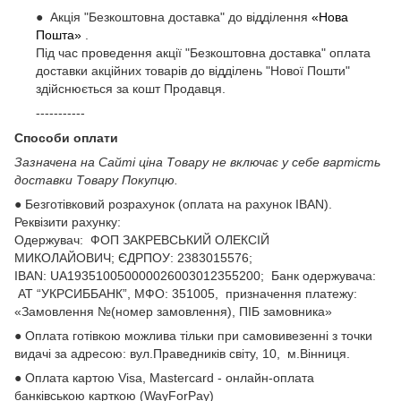
● Акція "Безкоштовна доставка" до відділення
«Нова
Пошта»
.
Під час проведення акції "Безкоштовна доставка" оплата
доставки акційних товарів до відділень "Нової Пошти"
здійснюється за кошт Продавця.
-----------
Способи оплати
Зазначена на Сайті ціна Товару не включає у себе вартість
доставки Товару Покупцю.
● Безготівковий розрахунок (оплата на рахунок IBAN).
Реквізити рахунку:
Одержувач: ФОП ЗАКРЕВСЬКИЙ ОЛЕКСІЙ
МИКОЛАЙОВИЧ; ЄДРПОУ: 2383015576;
ІВАN: UA193510050000026003012355200; Банк одержувача:
АТ “УКРСИББАНК”, МФО: 351005, призначення платежу:
«Замовлення №(номер замовлення), ПІБ замовника»
● Оплата готівкою можлива тільки при самовивезенні з точки
видачі за адресою: вул.Праведників світу, 10, м.Вінниця.
● Оплата картою Visa, Mastercard - онлайн-оплата
банківською карткою (WayForPay)