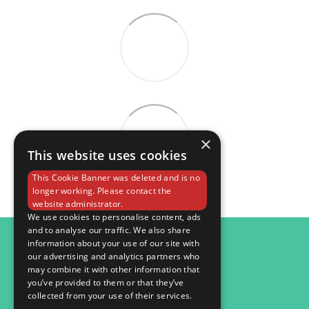
×
This website uses cookies
This Cookie Banner was deleted and is no
longer working. Please contact the
website administrator.
We use cookies to personalise content, ads
and to analyse our traffic. We also share
098 984 15 82
information about your use of our site with
our advertising and analytics partners who
Контактна інформація
may combine it with other information that
you’ve provided to them or that they’ve
Повна версія сайту
collected from your use of their services.