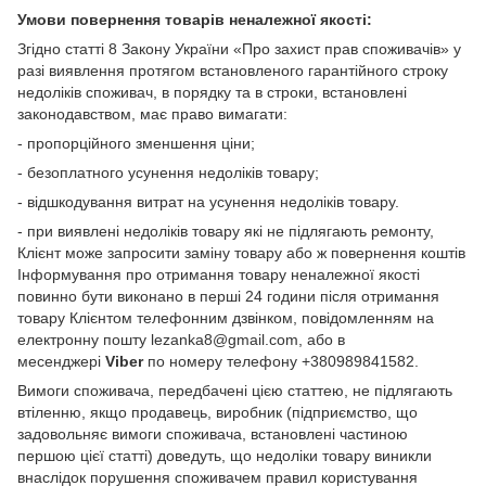
Умови повернення товарів неналежної якості:
Згідно статті 8 Закону України «Про захист прав споживачів» у
разі виявлення протягом встановленого гарантійного строку
недоліків споживач, в порядку та в строки, встановлені
законодавством, має право вимагати:
- пропорційного зменшення ціни;
- безоплатного усунення недоліків товару;
- відшкодування витрат на усунення недоліків товару.
- при виявлені недоліків товару які не підлягають ремонту,
Клієнт може запросити заміну товару або ж повернення коштів
Інформування про отримання товару неналежної якості
повинно бути виконано в перші 24 години після отримання
товару Клієнтом телефонним дзвінком, повідомленням на
електронну пошту lezanka8@gmail.com, або в
месенджері
Viber
по номеру телефону +380989841582.
Вимоги споживача, передбачені цією статтею, не підлягають
втіленню, якщо продавець, виробник (підприємство, що
задовольняє вимоги споживача, встановлені частиною
першою цієї статті) доведуть, що недоліки товару виникли
внаслідок порушення споживачем правил користування