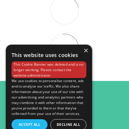
×
This website uses cookies
This Cookie Banner was deleted and is no
longer working. Please contact the
website administrator.
We use cookies to personalise content, ads
and to analyse our traffic. We also share
098 984 15 82
information about your use of our site with
our advertising and analytics partners who
Контактна інформація
may combine it with other information that
you’ve provided to them or that they’ve
Повна версія сайту
collected from your use of their services.
© 2026
ACCEPT ALL
DECLINE ALL