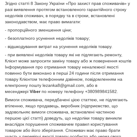
Згідно статті 8 Закону України «Про захист прав споживачів» у
разі виявлення протягом встановленого гарантійного строку
недоліків споживач, в порядку та в строки, встановлені
законодавством, має право вимагати:
- пропорційного зменшення ціни;
- безоплатного усунення недоліків товару;
- відшкодування витрат на усунення недоліків товару.
- при виявлені недоліків товару які не підлягають ремонту,
Клієнт може запросити заміну товару або ж повернення коштів
Інформування про отримання товару неналежної якості
повинно бути виконано в перші 24 години після отримання
товару Клієнтом телефонним дзвінком, повідомленням на
електронну пошту lezanka8@gmail.com, або в
месенджері
Viber
по номеру телефону +380989841582.
Вимоги споживача, передбачені цією статтею, не підлягають
втіленню, якщо продавець, виробник (підприємство, що
задовольняє вимоги споживача, встановлені частиною
першою цієї статті) доведуть, що недоліки товару виникли
внаслідок порушення споживачем правил користування
товаром або його зберігання. Споживач має право брати
участь у перевірці якості товару особисто або через свого