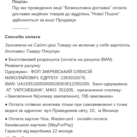
Пошта»
.
Під час проведення акції "Безкоштовна доставка" оплата
доставки акційних товарів до відділень "Нової Пошти"
здійснюється за кошт Продавця.
-----------
Способи оплати
Зазначена на Сайті ціна Товару не включає у себе вартість
доставки Товару Покупцю.
● Безготівковий розрахунок (оплата на рахунок IBAN).
Реквізити рахунку:
Одержувач: ФОП ЗАКРЕВСЬКИЙ ОЛЕКСІЙ
МИКОЛАЙОВИЧ; ЄДРПОУ: 2383015576;
ІВАN: UA193510050000026003012355200; Банк одержувача:
АТ “УКРСИББАНК”, МФО: 351005, призначення платежу:
«Замовлення №(номер замовлення), ПІБ замовника»
● Оплата готівкою можлива тільки при самовивезенні з точки
видачі за адресою: вул.Праведників світу, 10, м.Вінниця.
● Оплата картою Visa, Mastercard - онлайн-оплата
банківською карткою (WayForPay)
Гарантія від виробника 12 місяців.