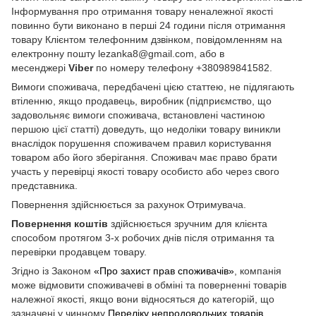
Інформування про отримання товару неналежної якості
повинно бути виконано в перші 24 години після отримання
товару Клієнтом телефонним дзвінком, повідомленням на
електронну пошту lezanka8@gmail.com, або в
месенджері
Viber
по номеру телефону +380989841582.
Вимоги споживача, передбачені цією статтею, не підлягають
втіленню, якщо продавець, виробник (підприємство, що
задовольняє вимоги споживача, встановлені частиною
першою цієї статті) доведуть, що недоліки товару виникли
внаслідок порушення споживачем правил користування
товаром або його зберігання. Споживач має право брати
участь у перевірці якості товару особисто або через свого
представника.
Повернення здійснюється за рахунок Отримувача.
Повернення коштів
здійснюється зручним для клієнта
способом протягом 3-х робочих днів після отримання та
перевірки продавцем товару.
Згідно із Законом
«Про захист прав споживачів»
, компанія
може відмовити споживачеві в обміні та поверненні товарів
належної якості, якщо вони відносяться до категорій, що
зазначені у чинному
Переліку непродовольчих товарів