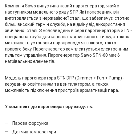
Компанія Sawo випустила новий парогенератор, який є
наступником модельного ряду STP. Як і попередник, він
виготовляється з нержавіючої сталі, що забезпечує істотно
більш високий термін служби, на відміну від використання
звичайної сталі. З нововведень в серії парогенераторів STN -
спеціальна труба для клапана надлишкового тиску, а також
можливість установки паропроводу як з лівого, так і з
правого боку. Парогенератор комплектується електронним
пультом управління. Парогенератор Sawo STN-60 має 6
нагрівальних елементів.
Модель парогенератора STN DFP (Dimmer + Fun + Pump) -
керування освітленням та вентилятором, а також
можливість підключення пристроїв ароматизації пара.
У комплект до парогенератору входять:
Парова форсунка
Датчик температури