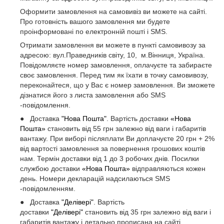
Оформити замовлення на самовивіз ви можете на сайті.
Про готовність вашого замовлення ми будете
проінформовані по електронній пошті і SMS.
Отримати замовлення ви можете в пункті самовивозу за
адресою: вул.Праведників світу, 10, м.Вінниця, Україна.
Повідомляєте номер замовлення, оплачуєте та забираєте
своє замовлення. Перед тим як їхати в точку самовивозу,
переконайтеся, що у Вас є номер замовлення. Ви зможете
дізнатися його з листа замовлення або SMS
-повідомлення.
● Доставка
"Нова Пошта"
. Вартість доставки
«Нова
Пошта»
становить від 55 грн залежно від ваги і габаритів
вантажу. При виборі післяплати Ви доплачуєте 20 грн + 2%
від вартості замовлення за повернення грошових коштів
нам. Термін доставки від 1 до 3 робочих днів. Посилки
службою доставки
«Нова Пошта»
відправляються кожен
день. Номери декларацій надсилаються SMS
-повідомленням.
● Доставка
"Делівері"
. Вартість
доставки
"Делівері"
становить від 35 грн залежно від ваги і
габаритів вантажу і детально прописана на сайті