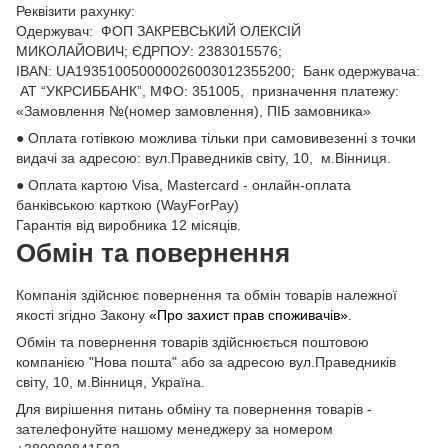
Реквізити рахунку:
Одержувач: ФОП ЗАКРЕВСЬКИЙ ОЛЕКСІЙ
МИКОЛАЙОВИЧ; ЄДРПОУ: 2383015576;
ІВАN: UA193510050000026003012355200; Банк одержувача:
АТ “УКРСИББАНК”, МФО: 351005, призначення платежу:
«Замовлення №(номер замовлення), ПІБ замовника»
● Оплата готівкою можлива тільки при самовивезенні з точки
видачі за адресою: вул.Праведників світу, 10, м.Вінниця.
● Оплата картою Visa, Mastercard - онлайн-оплата
банківською карткою (WayForPay)
Гарантія від виробника 12 місяців.
Обмін та повернення
Компанія здійснює повернення та обмін товарів належної
якості згідно Закону
«Про захист прав споживачів»
.
Обмін та повернення товарів здійснюється поштовою
компанією "Нова пошта" або за адресою вул.Праведників
світу, 10, м.Вінниця, Україна.
Для вирішення питань обміну та повернення товарів -
зателефонуйте нашому менеджеру за номером