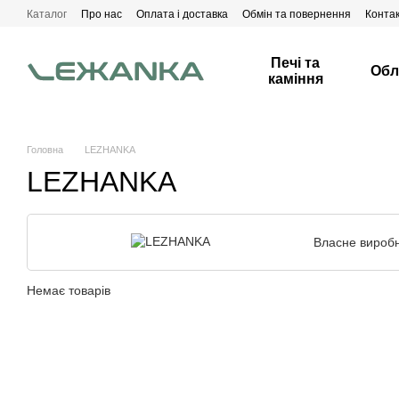
Перейти до основного контенту
Каталог
Про нас
Оплата і доставка
Обмін та повернення
Конта
Печі та
Обл
каміння
Головна
LEZHANKA
LEZHANKA
Власне вироб
Немає товарів