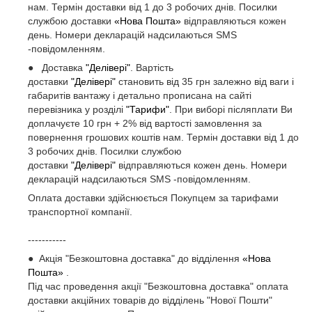
нам. Термін доставки від 1 до 3 робочих днів. Посилки
службою доставки
«Нова Пошта»
відправляються кожен
день. Номери декларацій надсилаються SMS
-повідомленням.
● Доставка
"Делівері"
. Вартість
доставки
"Делівері"
становить від 35 грн залежно від ваги і
габаритів вантажу і детально прописана на сайті
перевізника у розділі
"Тарифи"
. При виборі післяплати Ви
доплачуєте 10 грн + 2% від вартості замовлення за
повернення грошових коштів нам. Термін доставки від 1 до
3 робочих днів. Посилки службою
доставки
"Делівері"
відправляються кожен день. Номери
декларацій надсилаються SMS -повідомленням.
Оплата доставки здійснюється Покупцем за тарифами
транспортної компанії.
-----------
● Акція "Безкоштовна доставка" до відділення
«Нова
Пошта»
.
Під час проведення акції "Безкоштовна доставка" оплата
доставки акційних товарів до відділень "Нової Пошти"