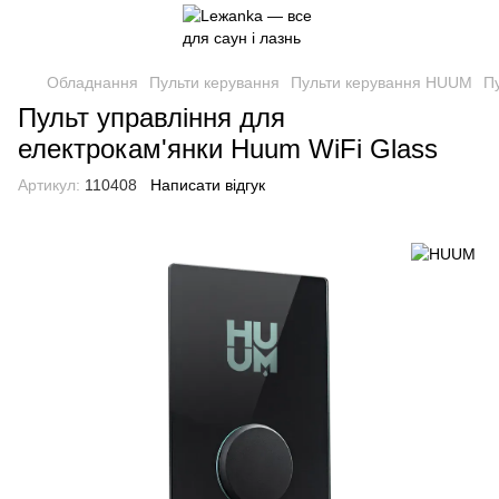
Обладнання
Пульти керування
Пульти керування HUUM
П
Пульт управління для
електрокам'янки Huum WiFi Glass
Артикул:
110408
Написати відгук