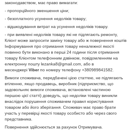
законодавством, має право вимагати:
- пропорційного зменшення ціни;
- безоплатного усунення недоліків товару;
- відшкодування витрат на усунення недоліків товару.
- при виявлені недоліків товару які не підлягають ремонту,
Клієнт може запросити заміну товару або ж повернення коштів
Інформування про отримання товару неналежної якості
повинно бути виконано в перші 24 години після отримання
товару Клієнтом телефонним дзвінком, повідомленням на
електронну пошту lezanka8@gmail.com, або в
месенджері
Viber
по номеру телефону +380989841582.
Вимоги споживача, передбачені цією статтею, не підлягають
втіленню, якщо продавець, виробник (підприємство, що
задовольняє вимоги споживача, встановлені частиною
першою цієї статті) доведуть, що недоліки товару виникли
внаслідок порушення споживачем правил користування
товаром або його зберігання. Споживач має право брати
участь у перевірці якості товару особисто або через свого
представника.
Повернення здійснюється за рахунок Отримувача.