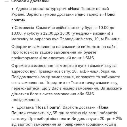
Способи доставки
● Адресна доставка кур'єром
«Нова Пошта»
по всій
Україні. Вартість і умови доставки згідно тарифів
«Нової
пошти».
● Самовивіз Самовивіз здійснюється у будні з 10.00 до
18.00, у суботу з 12:00 до 18:00 (у неділю - вихідний) з
магазину за адресою вул.Праведників світу, 10, м.Вінниця.
Оформити замовлення на самовивіз ви можете на сайті.
Про готовність вашого замовлення ми будете
проінформовані по електронній пошті і SMS.
Отримати замовлення ви можете в пункті самовивозу за
адресою: вул.Праведників світу, 10, м.Вінниця, Україна.
Повідомляєте номер замовлення, оплачуєте та забираєте
своє замовлення. Перед тим як їхати в точку самовивозу,
переконайтеся, що у Вас є номер замовлення. Ви зможете
дізнатися його з листа замовлення або SMS
-повідомлення.
● Доставка
"Нова Пошта"
. Вартість доставки
«Нова
Пошта»
становить від 55 грн залежно від ваги і габаритів
вантажу. При виборі післяплати Ви доплачуєте 20 грн + 2%
від вартості замовлення за повернення грошових коштів