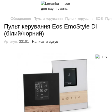
Обладнання
Пульти керування
Пульти керування EOS
Пул
Пульт керування Eos EmoStyle Di
(білий/чорний)
Артикул:
33101
Написати відгук