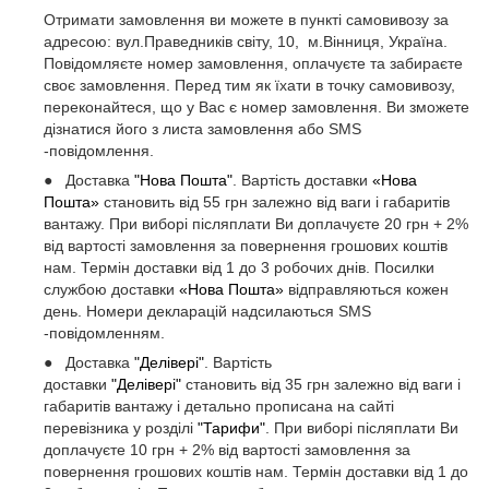
Отримати замовлення ви можете в пункті самовивозу за
адресою: вул.Праведників світу, 10, м.Вінниця, Україна.
Повідомляєте номер замовлення, оплачуєте та забираєте
своє замовлення. Перед тим як їхати в точку самовивозу,
переконайтеся, що у Вас є номер замовлення. Ви зможете
дізнатися його з листа замовлення або SMS
-повідомлення.
● Доставка
"Нова Пошта"
. Вартість доставки
«Нова
Пошта»
становить від 55 грн залежно від ваги і габаритів
вантажу. При виборі післяплати Ви доплачуєте 20 грн + 2%
від вартості замовлення за повернення грошових коштів
нам. Термін доставки від 1 до 3 робочих днів. Посилки
службою доставки
«Нова Пошта»
відправляються кожен
день. Номери декларацій надсилаються SMS
-повідомленням.
● Доставка
"Делівері"
. Вартість
доставки
"Делівері"
становить від 35 грн залежно від ваги і
габаритів вантажу і детально прописана на сайті
перевізника у розділі
"Тарифи"
. При виборі післяплати Ви
доплачуєте 10 грн + 2% від вартості замовлення за
повернення грошових коштів нам. Термін доставки від 1 до