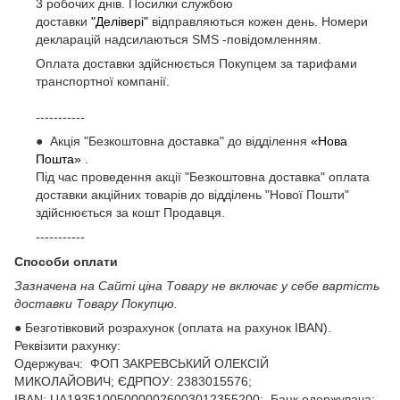
3 робочих днів. Посилки службою
доставки
"Делівері"
відправляються кожен день. Номери
декларацій надсилаються SMS -повідомленням.
Оплата доставки здійснюється Покупцем за тарифами
транспортної компанії.
-----------
● Акція "Безкоштовна доставка" до відділення
«Нова
Пошта»
.
Під час проведення акції "Безкоштовна доставка" оплата
доставки акційних товарів до відділень "Нової Пошти"
здійснюється за кошт Продавця.
-----------
Способи оплати
Зазначена на Сайті ціна Товару не включає у себе вартість
доставки Товару Покупцю.
● Безготівковий розрахунок (оплата на рахунок IBAN).
Реквізити рахунку:
Одержувач: ФОП ЗАКРЕВСЬКИЙ ОЛЕКСІЙ
МИКОЛАЙОВИЧ; ЄДРПОУ: 2383015576;
ІВАN: UA193510050000026003012355200; Банк одержувача: