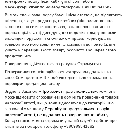
електронну пошту lezanka8@gmail.com, або в
месенджері
Viber
по номеру телефону +380989841582.
Вимоги споживача, передбачені цією статтею, не підлягають
втіленню, якщо продавець, виробник (підприємство, що
задовольняє вимоги споживача, встановлені частиною
першою цієї статті) доведуть, що недоліки товару виникли
внаслідок порушення споживачем правил користування
товаром або його зберігання. Споживач має право брати
участь у перевірці якості товару особисто або через свого
представника.
Повернення здійснюється за рахунок Отримувача.
Повернення коштів
здійснюється зручним для клієнта
способом протягом 3-х робочих днів після отримання та
перевірки продавцем товару.
Згідно із Законом
«Про захист прав споживачів»
, компанія
може відмовити споживачеві в обміні та поверненні товарів
належної якості, якщо вони відносяться до категорій, що
зазначені у чинному
Переліку непродовольчих товарів
належної якості, не підлягають поверненню та обміну
.
Консультацію можна отримати у нашій службі турботи про
клієнтів за номером телефону +380989841582