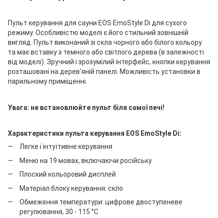
Пульт керування для сауни EOS EmoStyle Di для сухого
режиму. Особливістю моделі є його стильний зовнішній
вигляд. Пульт виконаний зі скла чорного або білого кольору
та має вставку з темного або світлого дерева (в залежності
від моделі). Зручний і зрозумілий інтерфейс, кнопки керування
розташовані на дерев'яній панелі. Можливість установки в
парильному приміщенні.
Увага: не встановлюйте пульт біля самої печі!
Характеристики пульта керування EOS EmoStyle Di:
Легке і інтуїтивне керування
Меню на 19 мовах, включаючи російську
Плоский кольоровий дисплей
Матеріал блоку керування: скло
Обмеження температури: цифрове двоступеневе
регулювання, 30 - 115 °C