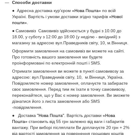
Способи доставки
● Адресна доставка кур'єром
«Нова Пошта»
по всій
Україні. Вартість і умови доставки згідно тарифів
«Нової
пошти».
● Самовивіз Самовивіз здійснюється у будні з 10.00 до
18.00, у суботу з 12:00 до 18:00 (у неділю - вихідний) з
магазину за адресою вул.Праведників світу, 10, м.Вінниця.
Оформити замовлення на самовивіз ви можете на сайті.
Про готовність вашого замовлення ми будете
проінформовані по електронній пошті і SMS.
Отримати замовлення ви можете в пункті самовивозу за
адресою: вул.Праведників світу, 10, м.Вінниця, Україна.
Повідомляєте номер замовлення, оплачуєте та забираєте
своє замовлення. Перед тим як їхати в точку самовивозу,
переконайтеся, що у Вас є номер замовлення. Ви зможете
дізнатися його з листа замовлення або SMS
-повідомлення.
● Доставка
"Нова Пошта"
. Вартість доставки
«Нова
Пошта»
становить від 55 грн залежно від ваги і габаритів
вантажу. При виборі післяплати Ви доплачуєте 20 грн + 2%
від вартості замовлення за повернення грошових коштів