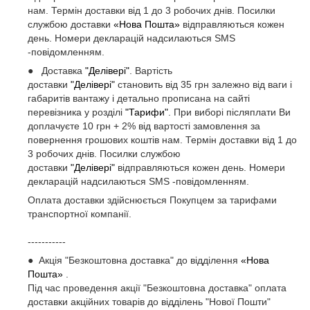
нам. Термін доставки від 1 до 3 робочих днів. Посилки
службою доставки
«Нова Пошта»
відправляються кожен
день. Номери декларацій надсилаються SMS
-повідомленням.
● Доставка
"Делівері"
. Вартість
доставки
"Делівері"
становить від 35 грн залежно від ваги і
габаритів вантажу і детально прописана на сайті
перевізника у розділі
"Тарифи"
. При виборі післяплати Ви
доплачуєте 10 грн + 2% від вартості замовлення за
повернення грошових коштів нам. Термін доставки від 1 до
3 робочих днів. Посилки службою
доставки
"Делівері"
відправляються кожен день. Номери
декларацій надсилаються SMS -повідомленням.
Оплата доставки здійснюється Покупцем за тарифами
транспортної компанії.
-----------
● Акція "Безкоштовна доставка" до відділення
«Нова
Пошта»
.
Під час проведення акції "Безкоштовна доставка" оплата
доставки акційних товарів до відділень "Нової Пошти"