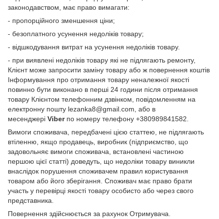
законодавством, має право вимагати:
- пропорційного зменшення ціни;
- безоплатного усунення недоліків товару;
- відшкодування витрат на усунення недоліків товару.
- при виявлені недоліків товару які не підлягають ремонту,
Клієнт може запросити заміну товару або ж повернення коштів
Інформування про отримання товару неналежної якості
повинно бути виконано в перші 24 години після отримання
товару Клієнтом телефонним дзвінком, повідомленням на
електронну пошту lezanka8@gmail.com, або в
месенджері
Viber
по номеру телефону +380989841582.
Вимоги споживача, передбачені цією статтею, не підлягають
втіленню, якщо продавець, виробник (підприємство, що
задовольняє вимоги споживача, встановлені частиною
першою цієї статті) доведуть, що недоліки товару виникли
внаслідок порушення споживачем правил користування
товаром або його зберігання. Споживач має право брати
участь у перевірці якості товару особисто або через свого
представника.
Повернення здійснюється за рахунок Отримувача.