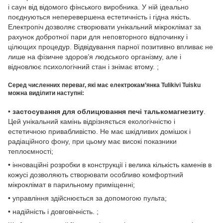
і саун від відомого фінського виробника. У ній ідеально
поєднуються неперевершена естетичність і гідна якість.
Електропіч дозволяє створювати унікальний мікроклімат за
рахунок добротної пари для неповторного відпочинку і
цілющих процедур. Відвідування парної позитивно впливає не
лише на фізичне здоров’я людського організму, але і
відновлює психологічний стан і знімає втому. ;
Серед численних переваг, які має електрокам’янка Tulikivi Tuisku
можна виділити наступні:
•
застосування для облицювання печі талькомагнезиту
.
Цей унікальний камінь відрізняється екологічністю і
естетичною привабливістю. Не має шкідливих домішок і
радіаційного фону, при цьому має високі показники
теплоємності;
•
інноваційні розробки в конструкції і велика кількість каменів в
кожусі дозволяють створювати особливо комфортний
мікроклімат в парильному приміщенні;
•
управління здійснюється за допомогою пульта;
•
надійність і довговічність. ;