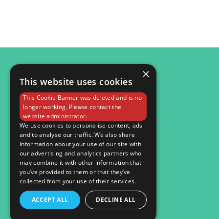
×
This website uses cookies
© 2026
This Cookie Banner was deleted and is no
Мобільна версія
longer working. Please contact the
website administrator.
We use cookies to personalise content, ads
and to analyse our traffic. We also share
information about your use of our site with
our advertising and analytics partners who
may combine it with other information that
you’ve provided to them or that they’ve
collected from your use of their services.
ACCEPT ALL
DECLINE ALL
Інтернет-магазин створений з Хорошоп