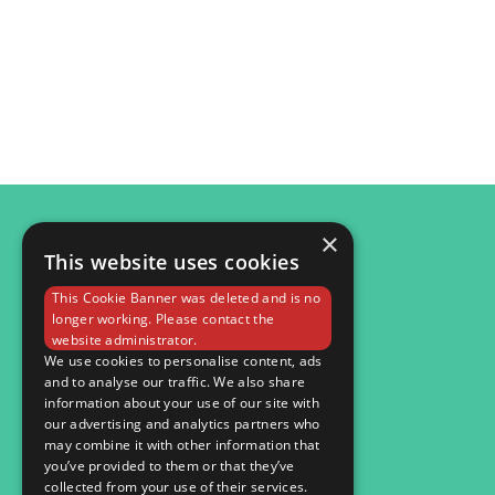
×
This website uses cookies
© 2026
This Cookie Banner was deleted and is no
Мобільна версія
longer working. Please contact the
website administrator.
We use cookies to personalise content, ads
and to analyse our traffic. We also share
information about your use of our site with
our advertising and analytics partners who
may combine it with other information that
you’ve provided to them or that they’ve
collected from your use of their services.