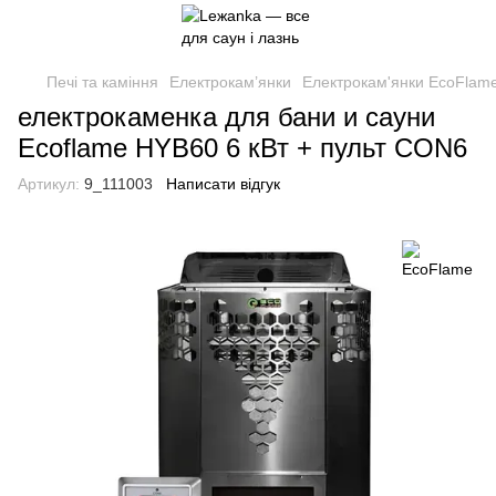
Печі та каміння
Електрокам’янки
Електрокам'янки EcoFlam
електрокаменка для бани и сауни
Ecoflame HYB60 6 кВт + пульт CON6
Артикул:
9_111003
Написати відгук