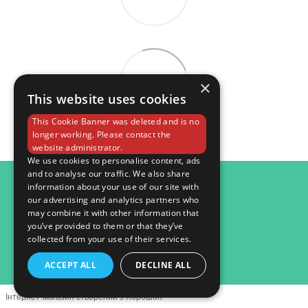
×
This website uses cookies
This Cookie Banner was deleted and is no
longer working. Please contact the
website administrator.
We use cookies to personalise content, ads
and to analyse our traffic. We also share
098 984 15 82
information about your use of our site with
our advertising and analytics partners who
Контактна інформація
may combine it with other information that
you’ve provided to them or that they’ve
Повна версія сайту
collected from your use of their services.
© 2026
ACCEPT ALL
DECLINE ALL
Інтернет-магазин створений з Хорошоп