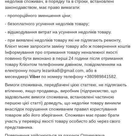
недоліків споживач, в порядку та в строки, встановлені
законодавством, має право вимагати:
- пропорційного зменшення ціни;
- безоплатного усунення недоліків товару;
- відшкодування витрат на усунення недоліків товару.
- при виявлені недоліків товару які не підлягають ремонту,
Клієнт може запросити заміну товару або ж повернення коштів
Інформування про отримання товару неналежної якості
повинно бути виконано в перші 24 години після отримання
товару Клієнтом телефонним дзвінком, повідомленням на
електронну пошту lezanka8@gmail.com, або в
месенджері
Viber
по номеру телефону +380989841582.
Вимоги споживача, передбачені цією статтею, не підлягають
втіленню, якщо продавець, виробник (підприємство, що
задовольняє вимоги споживача, встановлені частиною
першою цієї статті) доведуть, що недоліки товару виникли
внаслідок порушення споживачем правил користування
товаром або його зберігання. Споживач має право брати
участь у перевірці якості товару особисто або через свого
представника.
Повернення здійснюється за рахунок Отримувача.