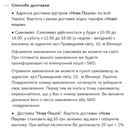
Способи доставки
● Адресна доставка кур'єром
«Нова Пошта»
по всій
Україні. Вартість і умови доставки згідно тарифів
«Нової
пошти».
● Самовивіз Самовивіз здійснюється у будні з 10.00 до
18.00, у суботу з 12:00 до 18:00 (у неділю - вихідний) з
магазину за адресою вул.Праведників світу, 10, м.Вінниця.
Оформити замовлення на самовивіз ви можете на сайті.
Про готовність вашого замовлення ми будете
проінформовані по електронній пошті і SMS.
Отримати замовлення ви можете в пункті самовивозу за
адресою: вул.Праведників світу, 10, м.Вінниця, Україна.
Повідомляєте номер замовлення, оплачуєте та забираєте
своє замовлення. Перед тим як їхати в точку самовивозу,
переконайтеся, що у Вас є номер замовлення. Ви зможете
дізнатися його з листа замовлення або SMS
-повідомлення.
● Доставка
"Нова Пошта"
. Вартість доставки
«Нова
Пошта»
становить від 55 грн залежно від ваги і габаритів
вантажу. При виборі післяплати Ви доплачуєте 20 грн + 2%