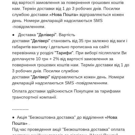
від вартості замовлення за повернення грошових коштів
нам. Термін доставки від 1 до 3 робочих днів. Посилки
службою доставки
«Нова Пошта»
відправляються кожен
день. Номери декларацій надсилаються SMS
-повідомленням.
● Доставка
"Делівері"
. Вартість
доставки
"Делівері"
становить від 35 грн залежно від ваги і
габаритів вантажу і детально прописана на сайті
перевізника у розділі
"Тарифи"
. При виборі післяплати Ви
доплачуєте 10 грн + 2% від вартості замовлення за
повернення грошових коштів нам. Термін доставки від 1 до
3 робочих днів. Посилки службою
доставки
"Делівері"
відправляються кожен день. Номери
декларацій надсилаються SMS -повідомленням.
Оплата доставки здійснюється Покупцем за тарифами
транспортної компанії.
-----------
● Акція "Безкоштовна доставка" до відділення
«Нова
Пошта»
.
Під час проведення акції "Безкоштовна доставка" оплата