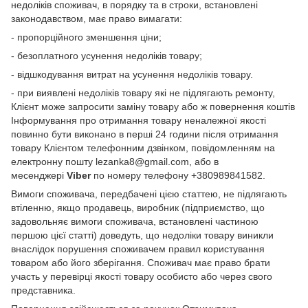
недоліків споживач, в порядку та в строки, встановлені
законодавством, має право вимагати:
- пропорційного зменшення ціни;
- безоплатного усунення недоліків товару;
- відшкодування витрат на усунення недоліків товару.
- при виявлені недоліків товару які не підлягають ремонту,
Клієнт може запросити заміну товару або ж повернення коштів
Інформування про отримання товару неналежної якості
повинно бути виконано в перші 24 години після отримання
товару Клієнтом телефонним дзвінком, повідомленням на
електронну пошту lezanka8@gmail.com, або в
месенджері
Viber
по номеру телефону +380989841582.
Вимоги споживача, передбачені цією статтею, не підлягають
втіленню, якщо продавець, виробник (підприємство, що
задовольняє вимоги споживача, встановлені частиною
першою цієї статті) доведуть, що недоліки товару виникли
внаслідок порушення споживачем правил користування
товаром або його зберігання. Споживач має право брати
участь у перевірці якості товару особисто або через свого
представника.