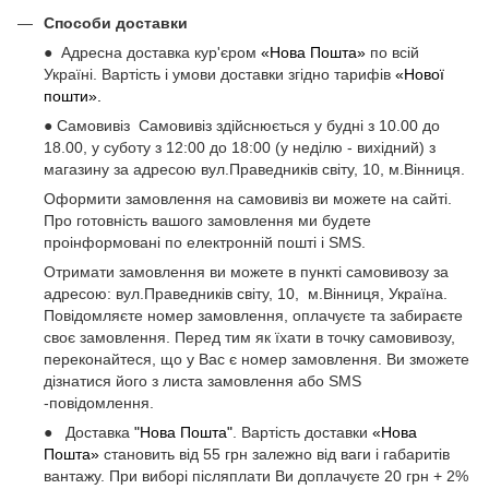
Способи доставки
● Адресна доставка кур'єром
«Нова Пошта»
по всій
Україні. Вартість і умови доставки згідно тарифів
«Нової
пошти».
● Самовивіз Самовивіз здійснюється у будні з 10.00 до
18.00, у суботу з 12:00 до 18:00 (у неділю - вихідний) з
магазину за адресою вул.Праведників світу, 10, м.Вінниця.
Оформити замовлення на самовивіз ви можете на сайті.
Про готовність вашого замовлення ми будете
проінформовані по електронній пошті і SMS.
Отримати замовлення ви можете в пункті самовивозу за
адресою: вул.Праведників світу, 10, м.Вінниця, Україна.
Повідомляєте номер замовлення, оплачуєте та забираєте
своє замовлення. Перед тим як їхати в точку самовивозу,
переконайтеся, що у Вас є номер замовлення. Ви зможете
дізнатися його з листа замовлення або SMS
-повідомлення.
● Доставка
"Нова Пошта"
. Вартість доставки
«Нова
Пошта»
становить від 55 грн залежно від ваги і габаритів
вантажу. При виборі післяплати Ви доплачуєте 20 грн + 2%