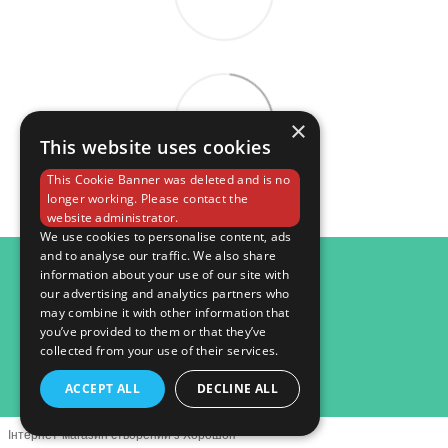
×
This website uses cookies
This Cookie Banner was deleted and is no
longer working. Please contact the
website administrator.
We use cookies to personalise content, ads
and to analyse our traffic. We also share
098 984 15 82
information about your use of our site with
our advertising and analytics partners who
Контактна інформація
may combine it with other information that
you’ve provided to them or that they’ve
Повна версія сайту
collected from your use of their services.
© 2026
ACCEPT ALL
DECLINE ALL
Інтернет-магазин створений з Хорошоп