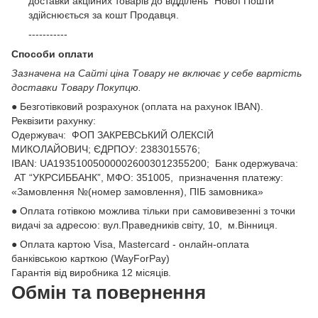
доставки акційних товарів до відділень "Нової Пошти"
здійснюється за кошт Продавця.
-----------
Способи оплати
Зазначена на Сайті ціна Товару не включає у себе вартість
доставки Товару Покупцю.
● Безготівковий розрахунок (оплата на рахунок IBAN).
Реквізити рахунку:
Одержувач: ФОП ЗАКРЕВСЬКИЙ ОЛЕКСІЙ
МИКОЛАЙОВИЧ; ЄДРПОУ: 2383015576;
ІВАN: UA193510050000026003012355200; Банк одержувача:
АТ “УКРСИББАНК”, МФО: 351005, призначення платежу:
«Замовлення №(номер замовлення), ПІБ замовника»
● Оплата готівкою можлива тільки при самовивезенні з точки
видачі за адресою: вул.Праведників світу, 10, м.Вінниця.
● Оплата картою Visa, Mastercard - онлайн-оплата
банківською карткою (WayForPay)
Гарантія від виробника 12 місяців.
Обмін та повернення