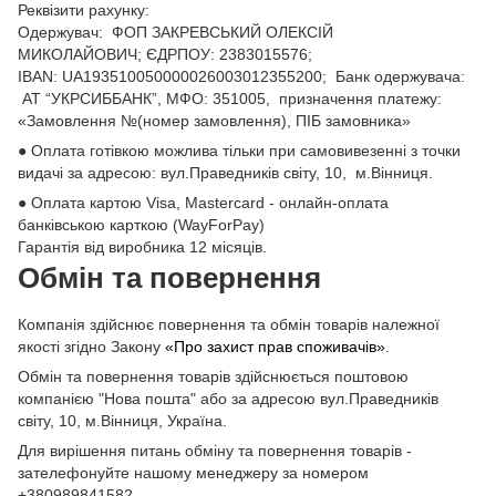
Реквізити рахунку:
Одержувач: ФОП ЗАКРЕВСЬКИЙ ОЛЕКСІЙ
МИКОЛАЙОВИЧ; ЄДРПОУ: 2383015576;
ІВАN: UA193510050000026003012355200; Банк одержувача:
АТ “УКРСИББАНК”, МФО: 351005, призначення платежу:
«Замовлення №(номер замовлення), ПІБ замовника»
● Оплата готівкою можлива тільки при самовивезенні з точки
видачі за адресою: вул.Праведників світу, 10, м.Вінниця.
● Оплата картою Visa, Mastercard - онлайн-оплата
банківською карткою (WayForPay)
Гарантія від виробника 12 місяців.
Обмін та повернення
Компанія здійснює повернення та обмін товарів належної
якості згідно Закону
«Про захист прав споживачів»
.
Обмін та повернення товарів здійснюється поштовою
компанією "Нова пошта" або за адресою вул.Праведників
світу, 10, м.Вінниця, Україна.
Для вирішення питань обміну та повернення товарів -
зателефонуйте нашому менеджеру за номером
+380989841582.