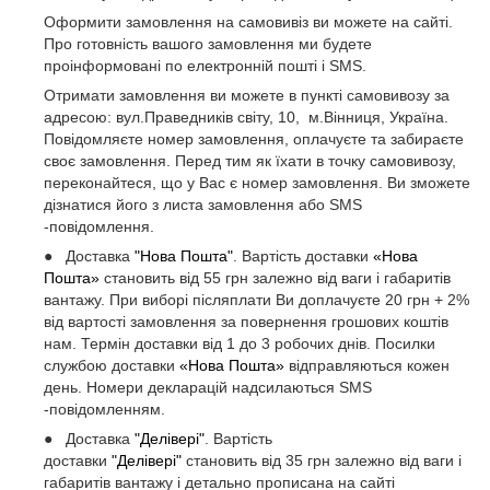
Оформити замовлення на самовивіз ви можете на сайті.
Про готовність вашого замовлення ми будете
проінформовані по електронній пошті і SMS.
Отримати замовлення ви можете в пункті самовивозу за
адресою: вул.Праведників світу, 10, м.Вінниця, Україна.
Повідомляєте номер замовлення, оплачуєте та забираєте
своє замовлення. Перед тим як їхати в точку самовивозу,
переконайтеся, що у Вас є номер замовлення. Ви зможете
дізнатися його з листа замовлення або SMS
-повідомлення.
● Доставка
"Нова Пошта"
. Вартість доставки
«Нова
Пошта»
становить від 55 грн залежно від ваги і габаритів
вантажу. При виборі післяплати Ви доплачуєте 20 грн + 2%
від вартості замовлення за повернення грошових коштів
нам. Термін доставки від 1 до 3 робочих днів. Посилки
службою доставки
«Нова Пошта»
відправляються кожен
день. Номери декларацій надсилаються SMS
-повідомленням.
● Доставка
"Делівері"
. Вартість
доставки
"Делівері"
становить від 35 грн залежно від ваги і
габаритів вантажу і детально прописана на сайті