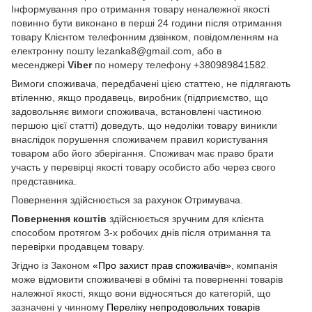
Інформування про отримання товару неналежної якості
повинно бути виконано в перші 24 години після отримання
товару Клієнтом телефонним дзвінком, повідомленням на
електронну пошту lezanka8@gmail.com, або в
месенджері
Viber
по номеру телефону +380989841582.
Вимоги споживача, передбачені цією статтею, не підлягають
втіленню, якщо продавець, виробник (підприємство, що
задовольняє вимоги споживача, встановлені частиною
першою цієї статті) доведуть, що недоліки товару виникли
внаслідок порушення споживачем правил користування
товаром або його зберігання. Споживач має право брати
участь у перевірці якості товару особисто або через свого
представника.
Повернення здійснюється за рахунок Отримувача.
Повернення коштів
здійснюється зручним для клієнта
способом протягом 3-х робочих днів після отримання та
перевірки продавцем товару.
Згідно із Законом
«Про захист прав споживачів»
, компанія
може відмовити споживачеві в обміні та поверненні товарів
належної якості, якщо вони відносяться до категорій, що
зазначені у чинному
Переліку непродовольчих товарів