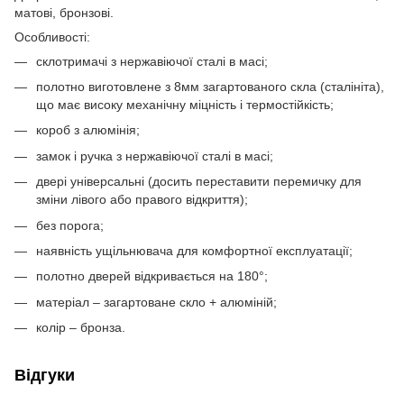
матові, бронзові.
Особливості:
склотримачі з нержавіючої сталі в масі;
полотно виготовлене з 8мм загартованого скла (сталініта),
що має високу механічну міцність і термостійкість;
короб з алюмінія;
замок і ручка з нержавіючої сталі в масі;
двері універсальні (досить переставити перемичку для
зміни лівого або правого відкриття);
без порога;
наявність ущільнювача для комфортної експлуатації;
полотно дверей відкривається на 180°;
матеріал – загартоване скло + алюміній;
колір – бронза.
Відгуки