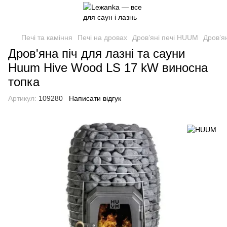
Печі та каміння
Печі на дровах
Дров’яні печі HUUM
Дров’я
Дров'яна піч для лазні та сауни
Huum Hive Wood LS 17 kW виносна
топка
Артикул:
109280
Написати відгук