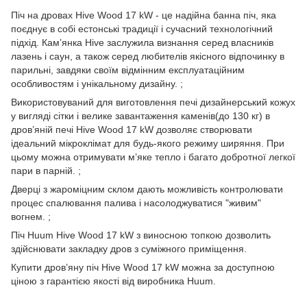
Піч на дровах Hive Wood 17 kW - це надійна банна піч, яка
поєднує в собі естонські традиції і сучасний технологічний
підхід. Кам’янка Hive заслужила визнання серед власників
лазень і саун, а також серед любителів якісного відпочинку в
парильні, завдяки своїм відмінним експлуатаційним
особливостям і унікальному дизайну. ;
Використовуваний для виготовлення печі дизайнерський кожух
у вигляді сітки і велике завантаження каменів(до 130 кг) в
дров’яній печі Hive Wood 17 kW дозволяє створювати
ідеальний мікроклімат для будь-якого режиму ширяння. При
цьому можна отримувати м’яке тепло і багато добротної легкої
пари в парній. ;
Дверці з жароміцним склом дають можливість контролювати
процес спалювання палива і насолоджуватися "живим"
вогнем. ;
Піч Huum Hive Wood 17 kW з виносною топкою дозволить
здійснювати закладку дров з суміжного приміщення.
Купити дров’яну піч Hive Wood 17 kW можна за доступною
ціною з гарантією якості від виробника Huum.