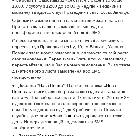
18.00, у суботу з 12:00 до 18:00 (у неділю - вихідний) з
магазину за адресою вул.Праведників світу, 10, м.Вінниця.
Оформити замовлення на самовивіз ви можете на сайті.
Про готовність вашого замовлення ми будете
проінформовані по електронній пошті і SMS.
Отримати замовлення ви можете в пункті самовивозу за
адресою: вул.Праведників світу, 10, м.Вінниця, Україна.
Повідомляєте номер замовлення, оплачуєте та забираєте
своє замовлення. Перед тим як їхати в точку самовивозу,
переконайтеся, що у Вас є номер замовлення. Ви зможете
дізнатися його з листа замовлення або SMS
-повідомлення.
● Доставка
"Нова Пошта"
. Вартість доставки
«Нова
Пошта»
становить від 55 грн залежно від ваги і габаритів
вантажу. При виборі післяплати Ви доплачуєте 20 грн + 2%
від вартості замовлення за повернення грошових коштів
нам. Термін доставки від 1 до 3 робочих днів. Посилки
службою доставки
«Нова Пошта»
відправляються кожен
день. Номери декларацій надсилаються SMS
-повідомленням.
● Доставка
"Делівері"
. Вартість