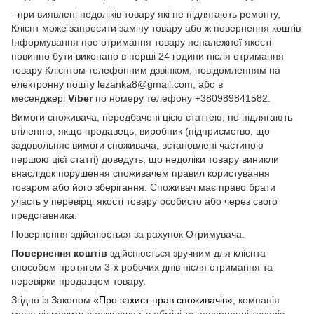
- при виявлені недоліків товару які не підлягають ремонту,
Клієнт може запросити заміну товару або ж повернення коштів
Інформування про отримання товару неналежної якості
повинно бути виконано в перші 24 години після отримання
товару Клієнтом телефонним дзвінком, повідомленням на
електронну пошту lezanka8@gmail.com, або в
месенджері
Viber
по номеру телефону +380989841582.
Вимоги споживача, передбачені цією статтею, не підлягають
втіленню, якщо продавець, виробник (підприємство, що
задовольняє вимоги споживача, встановлені частиною
першою цієї статті) доведуть, що недоліки товару виникли
внаслідок порушення споживачем правил користування
товаром або його зберігання. Споживач має право брати
участь у перевірці якості товару особисто або через свого
представника.
Повернення здійснюється за рахунок Отримувача.
Повернення коштів
здійснюється зручним для клієнта
способом протягом 3-х робочих днів після отримання та
перевірки продавцем товару.
Згідно із Законом
«Про захист прав споживачів»
, компанія
може відмовити споживачеві в обміні та поверненні товарів