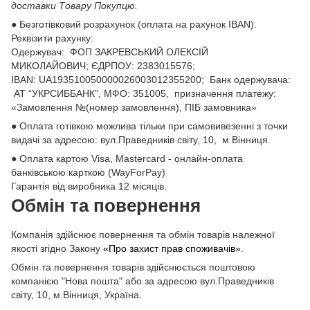
доставки Товару Покупцю.
● Безготівковий розрахунок (оплата на рахунок IBAN).
Реквізити рахунку:
Одержувач: ФОП ЗАКРЕВСЬКИЙ ОЛЕКСІЙ
МИКОЛАЙОВИЧ; ЄДРПОУ: 2383015576;
ІВАN: UA193510050000026003012355200; Банк одержувача:
АТ “УКРСИББАНК”, МФО: 351005, призначення платежу:
«Замовлення №(номер замовлення), ПІБ замовника»
● Оплата готівкою можлива тільки при самовивезенні з точки
видачі за адресою: вул.Праведників світу, 10, м.Вінниця.
● Оплата картою Visa, Mastercard - онлайн-оплата
банківською карткою (WayForPay)
Гарантія від виробника 12 місяців.
Обмін та повернення
Компанія здійснює повернення та обмін товарів належної
якості згідно Закону
«Про захист прав споживачів»
.
Обмін та повернення товарів здійснюється поштовою
компанією "Нова пошта" або за адресою вул.Праведників
світу, 10, м.Вінниця, Україна.