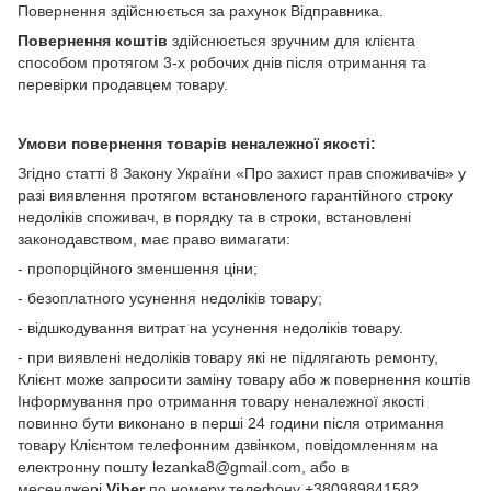
Повернення здійснюється за рахунок Відправника.
Повернення коштів
здійснюється зручним для клієнта
способом протягом 3-х робочих днів після отримання та
перевірки продавцем товару.
Умови повернення товарів неналежної якості:
Згідно статті 8 Закону України «Про захист прав споживачів» у
разі виявлення протягом встановленого гарантійного строку
недоліків споживач, в порядку та в строки, встановлені
законодавством, має право вимагати:
- пропорційного зменшення ціни;
- безоплатного усунення недоліків товару;
- відшкодування витрат на усунення недоліків товару.
- при виявлені недоліків товару які не підлягають ремонту,
Клієнт може запросити заміну товару або ж повернення коштів
Інформування про отримання товару неналежної якості
повинно бути виконано в перші 24 години після отримання
товару Клієнтом телефонним дзвінком, повідомленням на
електронну пошту lezanka8@gmail.com, або в
месенджері
Viber
по номеру телефону +380989841582.