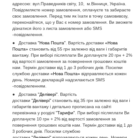
адресою: вул.Праведників світу, 10, м.Вінниця, Україна.
Повідомляєте номер замовлення, оплачуєте та забираєте
своє замовлення. Перед тим як їхати в точку самовивозу,
переконайтеся, що у Вас є номер замовлення. Ви зможете
дізнатися його з листа замовлення або SMS
-повідомлення.
● Доставка
"Нова Пошта"
. Вартість доставки
«Нова
Пошта»
становить від 55 грн залежно від ваги і габаритів
вантажу. При виборі післяплати Ви доплачуєте 20 грн + 2%
від вартості замовлення за повернення грошових коштів
нам. Термін доставки від 1 до 3 робочих днів. Посилки
службою доставки
«Нова Пошта»
відправляються кожен
день. Номери декларацій надсилаються SMS
-повідомленням.
● Доставка
"Делівері"
. Вартість
доставки
"Делівері"
становить від 35 грн залежно від ваги і
габаритів вантажу і детально прописана на сайті
перевізника у розділі
"Тарифи"
. При виборі післяплати Ви
доплачуєте 10 грн + 2% від вартості замовлення за
повернення грошових коштів нам. Термін доставки від 1 до
3 робочих днів. Посилки службою
доставки
"Делівері"
відправляються кожен день. Номери