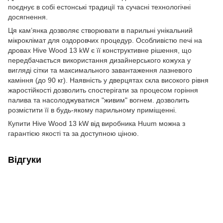
поєднує в собі естонські традиції та сучасні технологічні
досягнення.
Ця кам’янка дозволяє створювати в парильні унікальний
мікроклімат для оздоровчих процедур. Особливістю печі на
дровах Hive Wood 13 kW є її конструктивне рішення, що
передбачається використання дизайнерського кожуха у
вигляді сітки та максимального завантаження лазневого
каміння (до 90 кг). Наявність у дверцятах скла високого рівня
жаростійкості дозволить спостерігати за процесом горіння
палива та насолоджуватися "живим" вогнем. дозволить
розмістити її в будь-якому парильному приміщенні.
Купити Hive Wood 13 kW від виробника Huum можна з
гарантією якості та за доступною ціною.
Відгуки