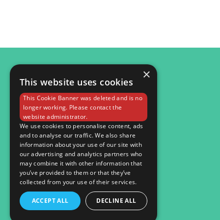
×
This website uses cookies
© 2026
This Cookie Banner was deleted and is no
Мобільна версія
longer working. Please contact the
website administrator.
We use cookies to personalise content, ads
and to analyse our traffic. We also share
information about your use of our site with
our advertising and analytics partners who
may combine it with other information that
you’ve provided to them or that they’ve
collected from your use of their services.
ACCEPT ALL
DECLINE ALL
Інтернет-магазин створений з Хорошоп