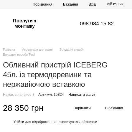
Мій кошик
Порівняння
Бажання
Вхід
Послуги з
098 984 15 82
монтажу
Головна
Аксесуари для лазні
Бондарні вироби
Бондарні вироби Tesli
Обливний пристрій ICEBERG
45л. із термодеревини та
нержавіючою вставкою
Немає в наявності
Артикул: 15824
Написати відгук
28 350 грн
Порівняти
В бажання
Увійти
для відображення накопичувальної знижки
%