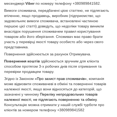
месенджері
Viber
по номеру телефону +380989841582.
Вимоги споживача, передбачені цією статтею, не підлягають
втіленню, якщо продавець, виробник (підприємство, що
задовольняє вимоги споживача, встановлені частиною
першою цієї статті) доведуть, що недоліки товару виникли
внаслідок порушення споживачем правил користування
товаром або його зберігання. Споживач має право брати
участь у перевірці якості товару особисто або через свого
представника.
Повернення здійснюється за рахунок Отримувача.
Повернення коштів
здійснюється зручним для клієнта
способом протягом 3-х робочих днів після отримання та
перевірки продавцем товару.
Згідно із Законом
«Про захист прав споживачів»
, компанія
може відмовити споживачеві в обміні та поверненні товарів
належної якості, якщо вони відносяться до категорій, що
зазначені у чинному
Переліку непродовольчих товарів
належної якості, не підлягають поверненню та обміну
.
Консультацію можна отримати у нашій службі турботи про
клієнтів за номером телефону +380989841582