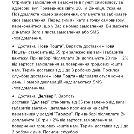
Отримати замовлення ви можете в пункті самовивозу за
адресою: вул.Праведників світу, 10, м.Вінниця, Україна.
Повідомляєте номер замовлення, оплачуєте та забираєте
своє замовлення. Перед тим як їхати в точку самовивозу,
переконайтеся, що у Вас є номер замовлення. Ви зможете
дізнатися його з листа замовлення або SMS
-повідомлення.
● Доставка
"Нова Пошта"
. Вартість доставки
«Нова
Пошта»
становить від 55 грн залежно від ваги і габаритів
вантажу. При виборі післяплати Ви доплачуєте 20 грн + 2%
від вартості замовлення за повернення грошових коштів
нам. Термін доставки від 1 до 3 робочих днів. Посилки
службою доставки
«Нова Пошта»
відправляються кожен
день. Номери декларацій надсилаються SMS
-повідомленням.
● Доставка
"Делівері"
. Вартість
доставки
"Делівері"
становить від 35 грн залежно від ваги і
габаритів вантажу і детально прописана на сайті
перевізника у розділі
"Тарифи"
. При виборі післяплати Ви
доплачуєте 10 грн + 2% від вартості замовлення за
повернення грошових коштів нам. Термін доставки від 1 до
3 робочих днів. Посилки службою