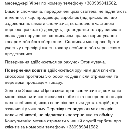
месенджері
Viber
по номеру телефону +380989841582.
Вимоги споживача, передбачені цією статтею, не підлягають
втіленню, якщо продавець, виробник (підприємство, що
задовольняє вимоги споживача, встановлені частиною
першою цієї статті) доведуть, що недоліки товару виникли
внаслідок порушення споживачем правил користування
товаром або його зберігання. Споживач має право брати
участь у перевірці якості товару особисто або через свого
представника.
Повернення здійснюється за рахунок Отримувача.
Повернення коштів
здійснюється зручним для клієнта
способом протягом 3-х робочих днів після отримання та
перевірки продавцем товару.
Згідно із Законом
«Про захист прав споживачів»
, компанія
може відмовити споживачеві в обміні та поверненні товарів
належної якості, якщо вони відносяться до категорій, що
зазначені у чинному
Переліку непродовольчих товарів
належної якості, не підлягають поверненню та обміну
.
Консультацію можна отримати у нашій службі турботи про
клієнтів за номером телефону +380989841582