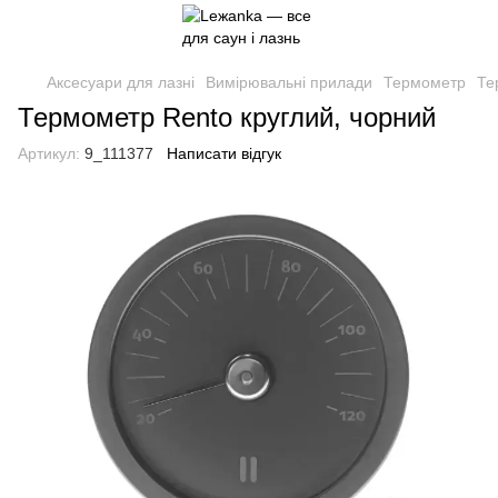
Аксесуари для лазні
Вимірювальні прилади
Термометр
Те
Термометр Rento круглий, чорний
Артикул:
9_111377
Написати відгук