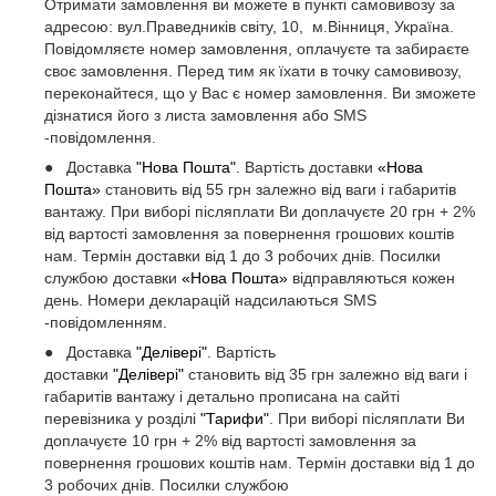
Отримати замовлення ви можете в пункті самовивозу за
адресою: вул.Праведників світу, 10, м.Вінниця, Україна.
Повідомляєте номер замовлення, оплачуєте та забираєте
своє замовлення. Перед тим як їхати в точку самовивозу,
переконайтеся, що у Вас є номер замовлення. Ви зможете
дізнатися його з листа замовлення або SMS
-повідомлення.
● Доставка
"Нова Пошта"
. Вартість доставки
«Нова
Пошта»
становить від 55 грн залежно від ваги і габаритів
вантажу. При виборі післяплати Ви доплачуєте 20 грн + 2%
від вартості замовлення за повернення грошових коштів
нам. Термін доставки від 1 до 3 робочих днів. Посилки
службою доставки
«Нова Пошта»
відправляються кожен
день. Номери декларацій надсилаються SMS
-повідомленням.
● Доставка
"Делівері"
. Вартість
доставки
"Делівері"
становить від 35 грн залежно від ваги і
габаритів вантажу і детально прописана на сайті
перевізника у розділі
"Тарифи"
. При виборі післяплати Ви
доплачуєте 10 грн + 2% від вартості замовлення за
повернення грошових коштів нам. Термін доставки від 1 до
3 робочих днів. Посилки службою