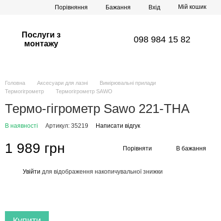
Мій кошик
Порівняння
Бажання
Вхід
Послуги з
098 984 15 82
монтажу
Головна
Аксесуари для лазні
Вимірювальні прилади
Термогігрометр
Термогігрометр SAWO
Термо-гігрометр Sawo 221-THA
В наявності
Артикул: 35219
Написати відгук
1 989 грн
Порівняти
В бажання
Увійти
для відображення накопичувальної знижки
%
Купити