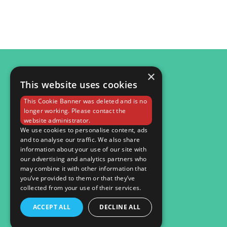
×
This website uses cookies
© 2026
This Cookie Banner was deleted and is no
Мобільна версія
longer working. Please contact the
website administrator.
We use cookies to personalise content, ads
and to analyse our traffic. We also share
information about your use of our site with
our advertising and analytics partners who
may combine it with other information that
you’ve provided to them or that they’ve
collected from your use of their services.
ACCEPT ALL
DECLINE ALL
Інтернет-магазин створений з Хорошоп