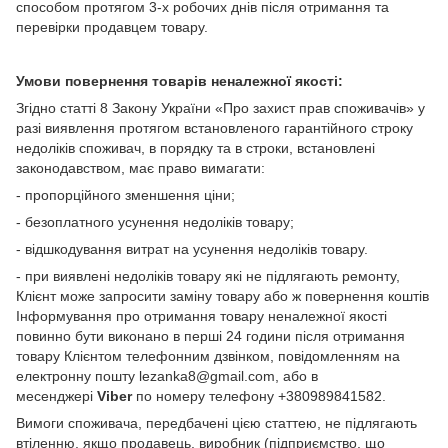
способом протягом 3-х робочих днів після отримання та
перевірки продавцем товару.
Умови повернення товарів неналежної якості:
Згідно статті 8 Закону України «Про захист прав споживачів» у
разі виявлення протягом встановленого гарантійного строку
недоліків споживач, в порядку та в строки, встановлені
законодавством, має право вимагати:
- пропорційного зменшення ціни;
- безоплатного усунення недоліків товару;
- відшкодування витрат на усунення недоліків товару.
- при виявлені недоліків товару які не підлягають ремонту,
Клієнт може запросити заміну товару або ж повернення коштів
Інформування про отримання товару неналежної якості
повинно бути виконано в перші 24 години після отримання
товару Клієнтом телефонним дзвінком, повідомленням на
електронну пошту lezanka8@gmail.com, або в
месенджері
Viber
по номеру телефону +380989841582.
Вимоги споживача, передбачені цією статтею, не підлягають
втіленню, якщо продавець, виробник (підприємство, що