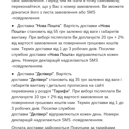
своє замовлення. Перед тим як їхати в точку самовивозу,
переконайтеся, що у Вас є номер замовлення. Ви зможете
дізнатися його з листа замовлення або SMS
-повідомлення.
● Доставка
"Нова Пошта"
. Вартість доставки
«Нова
Пошта»
становить від 55 грн залежно від ваги і габаритів
вантажу. При виборі післяплати Ви доплачуєте 20 грн + 2%
від вартості замовлення за повернення грошових коштів
нам. Термін доставки від 1 до 3 робочих днів. Посилки
службою доставки
«Нова Пошта»
відправляються кожен
день. Номери декларацій надсилаються SMS
-повідомленням.
● Доставка
"Делівері"
. Вартість
доставки
"Делівері"
становить від 35 грн залежно від ваги і
габаритів вантажу і детально прописана на сайті
перевізника у розділі
"Тарифи"
. При виборі післяплати Ви
доплачуєте 10 грн + 2% від вартості замовлення за
повернення грошових коштів нам. Термін доставки від 1 до
3 робочих днів. Посилки службою
доставки
"Делівері"
відправляються кожен день. Номери
декларацій надсилаються SMS -повідомленням.
Оплата доставки здійснюється Покупцем за тарифами