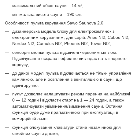
максимальний обсяг сауни – 14 м³;
мінімальна висота сауни – 190 см.
Особливості пульта керування Sawo Saunova 2.0:
дизайнерська модель блоку для електрокам’янок з
електронним керуванням, для серій: Aries NI2, Cubos NI2,
Nordex NI2, Cumulus NI2, Phoenix NI2, Tower NI2;
сенсорні кнопки пульта підсвічені червоним світлом.
Підсвічування яскраво і ефектно виглядає на тлі чорного
корпусу;
до даної моделі пульта підключається не тільки управління
кам’янкою, але й освітлення з вентиляцією в сауні, що
вдвічі зручно.
пульт дозволяє налаштувати режим парення на найближчі
0 — 12 годин і відкласти старт на 1 — 24 годин, а також
автоматизувати увімкнення/вимкнення сауни. Остання
функція буде дуже прагматичною при експлуатації в
комерційній лазні;
функція блокування клавіатури стане незамінною для
сімейних саун з дітьми;