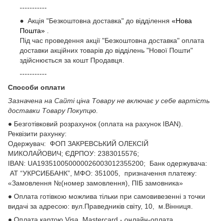
-----------
● Акція "Безкоштовна доставка" до відділення
«Нова
Пошта»
.
Під час проведення акції "Безкоштовна доставка" оплата
доставки акційних товарів до відділень "Нової Пошти"
здійснюється за кошт Продавця.
-----------
Способи оплати
Зазначена на Сайті ціна Товару не включає у себе вартість
доставки Товару Покупцю.
● Безготівковий розрахунок (оплата на рахунок IBAN).
Реквізити рахунку:
Одержувач: ФОП ЗАКРЕВСЬКИЙ ОЛЕКСІЙ
МИКОЛАЙОВИЧ; ЄДРПОУ: 2383015576;
ІВАN: UA193510050000026003012355200; Банк одержувача:
АТ “УКРСИББАНК”, МФО: 351005, призначення платежу:
«Замовлення №(номер замовлення), ПІБ замовника»
● Оплата готівкою можлива тільки при самовивезенні з точки
видачі за адресою: вул.Праведників світу, 10, м.Вінниця.
● Оплата картою Visa, Mastercard - онлайн-оплата