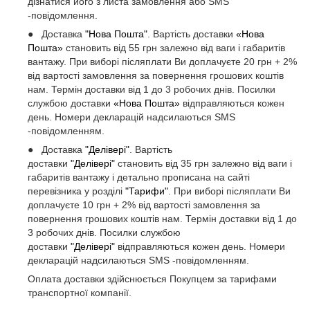
дізнатися його з листа замовлення або SMS
-повідомлення.
● Доставка
"Нова Пошта"
. Вартість доставки
«Нова
Пошта»
становить від 55 грн залежно від ваги і габаритів
вантажу. При виборі післяплати Ви доплачуєте 20 грн + 2%
від вартості замовлення за повернення грошових коштів
нам. Термін доставки від 1 до 3 робочих днів. Посилки
службою доставки
«Нова Пошта»
відправляються кожен
день. Номери декларацій надсилаються SMS
-повідомленням.
● Доставка
"Делівері"
. Вартість
доставки
"Делівері"
становить від 35 грн залежно від ваги і
габаритів вантажу і детально прописана на сайті
перевізника у розділі
"Тарифи"
. При виборі післяплати Ви
доплачуєте 10 грн + 2% від вартості замовлення за
повернення грошових коштів нам. Термін доставки від 1 до
3 робочих днів. Посилки службою
доставки
"Делівері"
відправляються кожен день. Номери
декларацій надсилаються SMS -повідомленням.
Оплата доставки здійснюється Покупцем за тарифами
транспортної компанії.