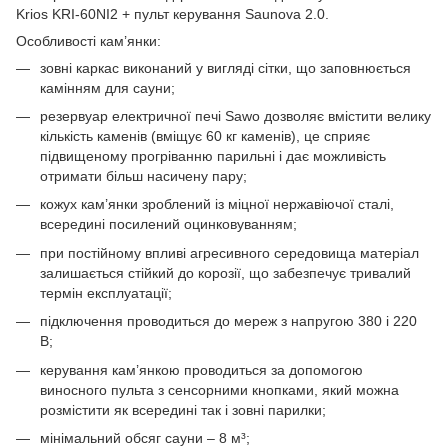
Krios KRI-60NI2 + пульт керування Saunova 2.0.
Особливості кам’янки:
зовні каркас виконаний у вигляді сітки, що заповнюється
камінням для сауни;
резервуар електричної печі Sawo дозволяє вмістити велику
кількість каменів (вміщує 60 кг каменів), це сприяє
підвищеному прогріванню парильні і дає можливість
отримати більш насичену пару;
кожух кам’янки зроблений із міцної нержавіючої сталі,
всередині посилений оцинковуванням;
при постійному впливі агресивного середовища матеріал
залишається стійкий до корозії, що забезпечує тривалий
термін експлуатації;
підключення проводиться до мереж з напругою 380 і 220
В;
керування кам’янкою проводиться за допомогою
виносного пульта з сенсорними кнопками, який можна
розмістити як всередині так і зовні парилки;
мінімальний обсяг сауни – 8 м³;