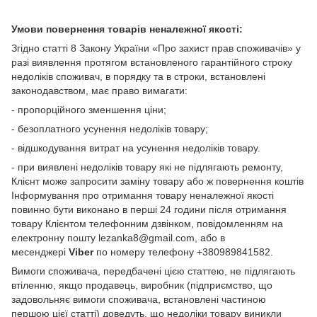
Умови повернення товарів неналежної якості:
Згідно статті 8 Закону України «Про захист прав споживачів» у
разі виявлення протягом встановленого гарантійного строку
недоліків споживач, в порядку та в строки, встановлені
законодавством, має право вимагати:
- пропорційного зменшення ціни;
- безоплатного усунення недоліків товару;
- відшкодування витрат на усунення недоліків товару.
- при виявлені недоліків товару які не підлягають ремонту,
Клієнт може запросити заміну товару або ж повернення коштів
Інформування про отримання товару неналежної якості
повинно бути виконано в перші 24 години після отримання
товару Клієнтом телефонним дзвінком, повідомленням на
електронну пошту lezanka8@gmail.com, або в
месенджері
Viber
по номеру телефону +380989841582.
Вимоги споживача, передбачені цією статтею, не підлягають
втіленню, якщо продавець, виробник (підприємство, що
задовольняє вимоги споживача, встановлені частиною
першою цієї статті) доведуть, що недоліки товару виникли