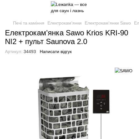
Печі та каміння
Електрокам’янки
Електрокам'янки Sawo
Ел
Електрокам'янка Sawo Krios KRI-90
NI2 + пульт Saunova 2.0
Артикул:
34493
Написати відгук