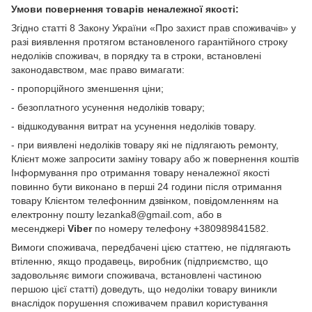
Умови повернення товарів неналежної якості:
Згідно статті 8 Закону України «Про захист прав споживачів» у
разі виявлення протягом встановленого гарантійного строку
недоліків споживач, в порядку та в строки, встановлені
законодавством, має право вимагати:
- пропорційного зменшення ціни;
- безоплатного усунення недоліків товару;
- відшкодування витрат на усунення недоліків товару.
- при виявлені недоліків товару які не підлягають ремонту,
Клієнт може запросити заміну товару або ж повернення коштів
Інформування про отримання товару неналежної якості
повинно бути виконано в перші 24 години після отримання
товару Клієнтом телефонним дзвінком, повідомленням на
електронну пошту lezanka8@gmail.com, або в
месенджері
Viber
по номеру телефону +380989841582.
Вимоги споживача, передбачені цією статтею, не підлягають
втіленню, якщо продавець, виробник (підприємство, що
задовольняє вимоги споживача, встановлені частиною
першою цієї статті) доведуть, що недоліки товару виникли
внаслідок порушення споживачем правил користування