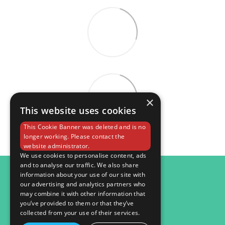
×
This website uses cookies
This Cookie Banner was deleted and is no
longer working. Please contact the
website administrator.
We use cookies to personalise content, ads
and to analyse our traffic. We also share
098 984 15 82
information about your use of our site with
our advertising and analytics partners who
Контактна інформація
may combine it with other information that
you’ve provided to them or that they’ve
Повна версія сайту
collected from your use of their services.