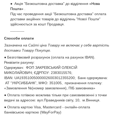
● Акція "Безкоштовна доставка" до відділення
«Нова
Пошта»
.
Під час проведення акції "Безкоштовна доставка" оплата
доставки акційних товарів до відділень "Нової Пошти"
здійснюється за кошт Продавця.
-----------
Способи оплати
Зазначена на Сайті ціна Товару не включає у себе вартість
доставки Товару Покупцю.
● Безготівковий розрахунок (оплата на рахунок IBAN).
Реквізити рахунку:
Одержувач: ФОП ЗАКРЕВСЬКИЙ ОЛЕКСІЙ
МИКОЛАЙОВИЧ; ЄДРПОУ: 2383015576;
ІВАN: UA193510050000026003012355200; Банк одержувача:
АТ “УКРСИББАНК”, МФО: 351005, призначення платежу:
«Замовлення №(номер замовлення), ПІБ замовника»
● Оплата готівкою можлива тільки при самовивезенні з точки
видачі за адресою: вул.Праведників світу, 10, м.Вінниця.
● Оплата картою Visa, Mastercard - онлайн-оплата
банківською карткою (WayForPay)