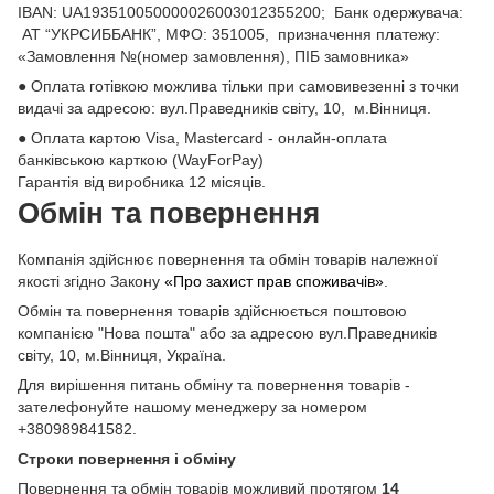
ІВАN: UA193510050000026003012355200; Банк одержувача:
АТ “УКРСИББАНК”, МФО: 351005, призначення платежу:
«Замовлення №(номер замовлення), ПІБ замовника»
● Оплата готівкою можлива тільки при самовивезенні з точки
видачі за адресою: вул.Праведників світу, 10, м.Вінниця.
● Оплата картою Visa, Mastercard - онлайн-оплата
банківською карткою (WayForPay)
Гарантія від виробника 12 місяців.
Обмін та повернення
Компанія здійснює повернення та обмін товарів належної
якості згідно Закону
«Про захист прав споживачів»
.
Обмін та повернення товарів здійснюється поштовою
компанією "Нова пошта" або за адресою вул.Праведників
світу, 10, м.Вінниця, Україна.
Для вирішення питань обміну та повернення товарів -
зателефонуйте нашому менеджеру за номером
+380989841582.
Строки повернення і обміну
Повернення та обмін товарів можливий протягом
14