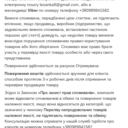
електронну пошту lezanka8@gmail.com, або в
месенджері
Viber
по номеру телефону +380989841582.
Вимоги споживача, передбачені цією статтею, не підлягають
втіленню, якщо продавець, виробник (підприємство, що
задовольняє вимоги споживача, встановлені частиною
першою цієї статті) доведуть, що недоліки товару виникли
внаслідок порушення споживачем правил користування
товаром або його зберігання. Споживач має право брати
участь у перевірці якості товару особисто або через свого
представника.
Повернення здійснюється за рахунок Отримувача.
Повернення коштів
здійснюється зручним для клієнта
способом протягом 3-х робочих днів після отримання та
перевірки продавцем товару.
Згідно із Законом
«Про захист прав споживачів»
, компанія
може відмовити споживачеві в обміні та поверненні товарів
належної якості, якщо вони відносяться до категорій, що
зазначені у чинному
Переліку непродовольчих товарів
належної якості, не підлягають поверненню та обміну
.
Консультацію можна отримати у нашій службі турботи про
клієнтів за номером телефону +380989841582