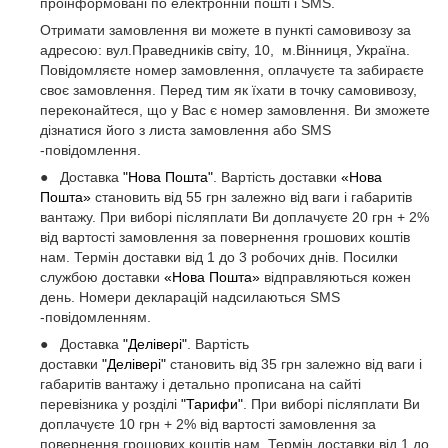
проінформовані по електронній пошті і SMS.
Отримати замовлення ви можете в пункті самовивозу за
адресою: вул.Праведників світу, 10, м.Вінниця, Україна.
Повідомляєте номер замовлення, оплачуєте та забираєте
своє замовлення. Перед тим як їхати в точку самовивозу,
переконайтеся, що у Вас є номер замовлення. Ви зможете
дізнатися його з листа замовлення або SMS
-повідомлення.
● Доставка
"Нова Пошта"
. Вартість доставки
«Нова
Пошта»
становить від 55 грн залежно від ваги і габаритів
вантажу. При виборі післяплати Ви доплачуєте 20 грн + 2%
від вартості замовлення за повернення грошових коштів
нам. Термін доставки від 1 до 3 робочих днів. Посилки
службою доставки
«Нова Пошта»
відправляються кожен
день. Номери декларацій надсилаються SMS
-повідомленням.
● Доставка
"Делівері"
. Вартість
доставки
"Делівері"
становить від 35 грн залежно від ваги і
габаритів вантажу і детально прописана на сайті
перевізника у розділі
"Тарифи"
. При виборі післяплати Ви
доплачуєте 10 грн + 2% від вартості замовлення за
повернення грошових коштів нам. Термін доставки від 1 до