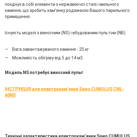
поєднує в собі елементи з нержавіючої сталі і мильного
каміння, що зробить кам’янку родзинкою Вашого парильного
приміщення.
Існують моделі з виносним (NS) і вбудованим пультом (NB).
Вага завантажуваного каміння - 25 кг.
Можливість обігріву від 5 до 14 м3.
Модель
NS
потребує виносний пульт
ІНСТРУКЦІЯ для електрокам’янки Sawo CUMULUS CML-
60NS
Технічні характеристики електрокам’янки Sawo CUMULUS