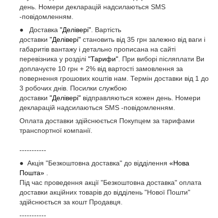
день. Номери декларацій надсилаються SMS
-повідомленням.
● Доставка
"Делівері"
. Вартість
доставки
"Делівері"
становить від 35 грн залежно від ваги і
габаритів вантажу і детально прописана на сайті
перевізника у розділі
"Тарифи"
. При виборі післяплати Ви
доплачуєте 10 грн + 2% від вартості замовлення за
повернення грошових коштів нам. Термін доставки від 1 до
3 робочих днів. Посилки службою
доставки
"Делівері"
відправляються кожен день. Номери
декларацій надсилаються SMS -повідомленням.
Оплата доставки здійснюється Покупцем за тарифами
транспортної компанії.
-----------
● Акція "Безкоштовна доставка" до відділення
«Нова
Пошта»
.
Під час проведення акції "Безкоштовна доставка" оплата
доставки акційних товарів до відділень "Нової Пошти"
здійснюється за кошт Продавця.
-----------