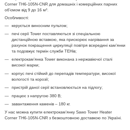
Corner TH6-105N-CNR для домашніх і комерційних парних
об’ємом від 9 до 16 м³.
Особливості:
керується виносним пультом;
печі серії Tower поставляються зі спеціальною
дистанційною вставкою, яка прискорює нагрівання за
рахунок покращення циркуляції повітря всередині кам’янки
та подовжує термін служби ТЕНів;
електрокам’янка Tower виконана з нержавіючої сталі
високої марки;
корпус печі стійкий до перепадів температури, високої
вологості та корозії;
пристрій даної серії встановлюється на підлогу;
працює з напругою 380 В;
завантаження каменів – 180 кг.
У нас можна купити електрокам’янку Sawo Tower Heater
Corner TH6-105N-CNR з безкоштовною доставкою по Україні.