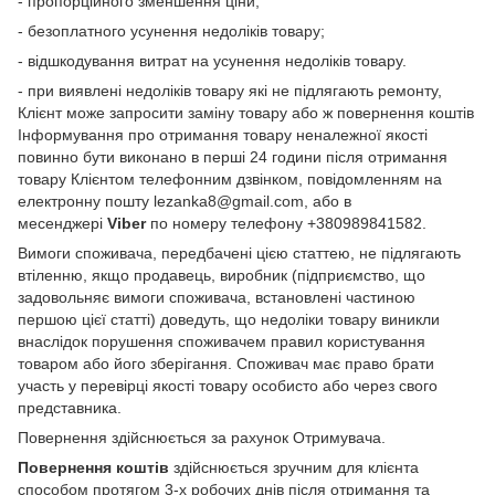
- пропорційного зменшення ціни;
- безоплатного усунення недоліків товару;
- відшкодування витрат на усунення недоліків товару.
- при виявлені недоліків товару які не підлягають ремонту,
Клієнт може запросити заміну товару або ж повернення коштів
Інформування про отримання товару неналежної якості
повинно бути виконано в перші 24 години після отримання
товару Клієнтом телефонним дзвінком, повідомленням на
електронну пошту lezanka8@gmail.com, або в
месенджері
Viber
по номеру телефону +380989841582.
Вимоги споживача, передбачені цією статтею, не підлягають
втіленню, якщо продавець, виробник (підприємство, що
задовольняє вимоги споживача, встановлені частиною
першою цієї статті) доведуть, що недоліки товару виникли
внаслідок порушення споживачем правил користування
товаром або його зберігання. Споживач має право брати
участь у перевірці якості товару особисто або через свого
представника.
Повернення здійснюється за рахунок Отримувача.
Повернення коштів
здійснюється зручним для клієнта
способом протягом 3-х робочих днів після отримання та