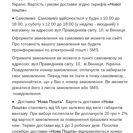
Україні. Вартість і умови доставки згідно тарифів
«Нової
пошти».
● Самовивіз Самовивіз здійснюється у будні з 10.00 до
18.00, у суботу з 12:00 до 18:00 (у неділю - вихідний) з
магазину за адресою вул.Праведників світу, 10, м.Вінниця.
Оформити замовлення на самовивіз ви можете на сайті.
Про готовність вашого замовлення ми будете
проінформовані по електронній пошті і SMS.
Отримати замовлення ви можете в пункті самовивозу за
адресою: вул.Праведників світу, 10, м.Вінниця, Україна.
Повідомляєте номер замовлення, оплачуєте та забираєте
своє замовлення. Перед тим як їхати в точку самовивозу,
переконайтеся, що у Вас є номер замовлення. Ви зможете
дізнатися його з листа замовлення або SMS
-повідомлення.
● Доставка
"Нова Пошта"
. Вартість доставки
«Нова
Пошта»
становить від 55 грн залежно від ваги і габаритів
вантажу. При виборі післяплати Ви доплачуєте 20 грн + 2%
від вартості замовлення за повернення грошових коштів
нам. Термін доставки від 1 до 3 робочих днів. Посилки
службою доставки
«Нова Пошта»
відправляються кожен