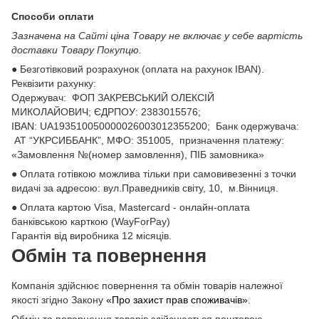
Способи оплати
Зазначена на Сайті ціна Товару не включає у себе вартість
доставки Товару Покупцю.
● Безготівковий розрахунок (оплата на рахунок IBAN).
Реквізити рахунку:
Одержувач: ФОП ЗАКРЕВСЬКИЙ ОЛЕКСІЙ
МИКОЛАЙОВИЧ; ЄДРПОУ: 2383015576;
ІВАN: UA193510050000026003012355200; Банк одержувача:
АТ “УКРСИББАНК”, МФО: 351005, призначення платежу:
«Замовлення №(номер замовлення), ПІБ замовника»
● Оплата готівкою можлива тільки при самовивезенні з точки
видачі за адресою: вул.Праведників світу, 10, м.Вінниця.
● Оплата картою Visa, Mastercard - онлайн-оплата
банківською карткою (WayForPay)
Гарантія від виробника 12 місяців.
Обмін та повернення
Компанія здійснює повернення та обмін товарів належної
якості згідно Закону
«Про захист прав споживачів»
.
Обмін та повернення товарів здійснюється поштовою