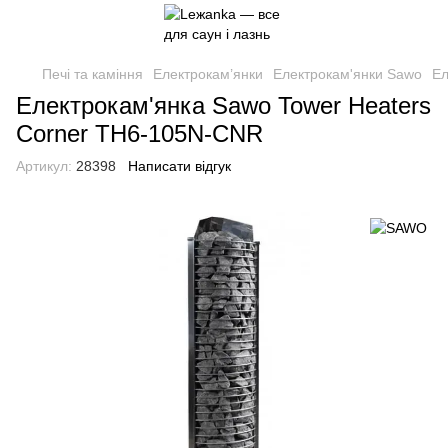
Печі та каміння
Електрокам’янки
Електрокам'янки Sawo
Ел
Електрокам'янка Sawo Tower Heaters
Corner TH6-105N-CNR
Артикул:
28398
Написати відгук