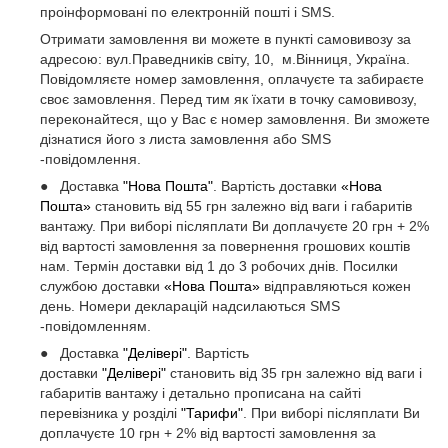
проінформовані по електронній пошті і SMS.
Отримати замовлення ви можете в пункті самовивозу за
адресою: вул.Праведників світу, 10, м.Вінниця, Україна.
Повідомляєте номер замовлення, оплачуєте та забираєте
своє замовлення. Перед тим як їхати в точку самовивозу,
переконайтеся, що у Вас є номер замовлення. Ви зможете
дізнатися його з листа замовлення або SMS
-повідомлення.
● Доставка
"Нова Пошта"
. Вартість доставки
«Нова
Пошта»
становить від 55 грн залежно від ваги і габаритів
вантажу. При виборі післяплати Ви доплачуєте 20 грн + 2%
від вартості замовлення за повернення грошових коштів
нам. Термін доставки від 1 до 3 робочих днів. Посилки
службою доставки
«Нова Пошта»
відправляються кожен
день. Номери декларацій надсилаються SMS
-повідомленням.
● Доставка
"Делівері"
. Вартість
доставки
"Делівері"
становить від 35 грн залежно від ваги і
габаритів вантажу і детально прописана на сайті
перевізника у розділі
"Тарифи"
. При виборі післяплати Ви
доплачуєте 10 грн + 2% від вартості замовлення за