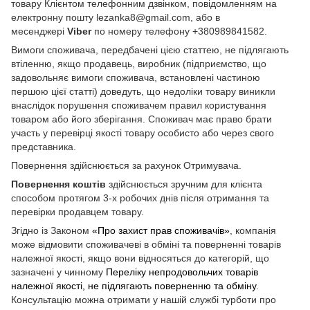
товару Клієнтом телефонним дзвінком, повідомленням на
електронну пошту lezanka8@gmail.com, або в
месенджері
Viber
по номеру телефону +380989841582.
Вимоги споживача, передбачені цією статтею, не підлягають
втіленню, якщо продавець, виробник (підприємство, що
задовольняє вимоги споживача, встановлені частиною
першою цієї статті) доведуть, що недоліки товару виникли
внаслідок порушення споживачем правил користування
товаром або його зберігання. Споживач має право брати
участь у перевірці якості товару особисто або через свого
представника.
Повернення здійснюється за рахунок Отримувача.
Повернення коштів
здійснюється зручним для клієнта
способом протягом 3-х робочих днів після отримання та
перевірки продавцем товару.
Згідно із Законом
«Про захист прав споживачів»
, компанія
може відмовити споживачеві в обміні та поверненні товарів
належної якості, якщо вони відносяться до категорій, що
зазначені у чинному
Переліку непродовольчих товарів
належної якості, не підлягають поверненню та обміну
.
Консультацію можна отримати у нашій службі турботи про