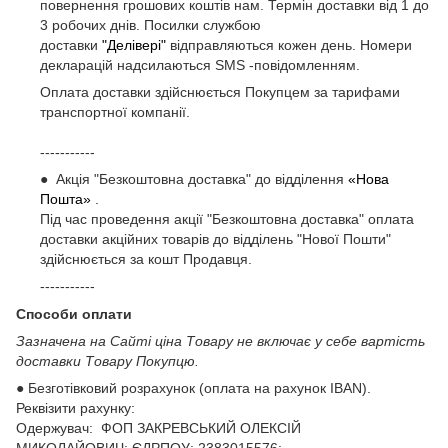
повернення грошових коштів нам. Термін доставки від 1 до
3 робочих днів. Посилки службою
доставки
"Делівері"
відправляються кожен день. Номери
декларацій надсилаються SMS -повідомленням.
Оплата доставки здійснюється Покупцем за тарифами
транспортної компанії.
-----------
● Акція "Безкоштовна доставка" до відділення
«Нова
Пошта»
.
Під час проведення акції "Безкоштовна доставка" оплата
доставки акційних товарів до відділень "Нової Пошти"
здійснюється за кошт Продавця.
-----------
Способи оплати
Зазначена на Сайті ціна Товару не включає у себе вартість
доставки Товару Покупцю.
● Безготівковий розрахунок (оплата на рахунок IBAN).
Реквізити рахунку:
Одержувач: ФОП ЗАКРЕВСЬКИЙ ОЛЕКСІЙ
МИКОЛАЙОВИЧ; ЄДРПОУ: 2383015576;