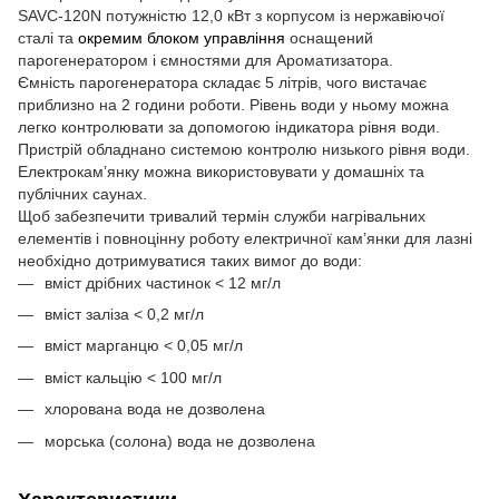
SAVC-120N
потужністю 12,0 кВт з корпусом із нержавіючої
сталі та
окремим блоком управління
оснащений
парогенератором і ємностями для Ароматизатора.
Ємність парогенератора складає 5 літрів, чого вистачає
приблизно на 2 години роботи. Рівень води у ньому
можна
легко контролювати за допомогою індикатора рівня води.
Пристрій обладнано системою контролю низького рівня води.
Електрокам’янку можна використовувати у домашніх та
публічних саунах.
Щоб забезпечити тривалий термін служби нагрівальних
елементів і повноцінну роботу електричної кам’янки для лазні
необхідно дотримуватися таких вимог до води:
вміст дрібних частинок < 12 мг/л
вміст заліза < 0,2 мг/л
вміст марганцю < 0,05 мг/л
вміст кальцію < 100 мг/л
хлорована вода не дозволена
морська (солона) вода не дозволена