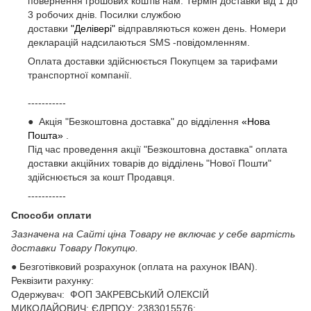
повернення грошових коштів нам. Термін доставки від 1 до
3 робочих днів. Посилки службою
доставки
"Делівері"
відправляються кожен день. Номери
декларацій надсилаються SMS -повідомленням.
Оплата доставки здійснюється Покупцем за тарифами
транспортної компанії.
-----------
● Акція "Безкоштовна доставка" до відділення
«Нова
Пошта»
.
Під час проведення акції "Безкоштовна доставка" оплата
доставки акційних товарів до відділень "Нової Пошти"
здійснюється за кошт Продавця.
-----------
Способи оплати
Зазначена на Сайті ціна Товару не включає у себе вартість
доставки Товару Покупцю.
● Безготівковий розрахунок (оплата на рахунок IBAN).
Реквізити рахунку:
Одержувач: ФОП ЗАКРЕВСЬКИЙ ОЛЕКСІЙ
МИКОЛАЙОВИЧ; ЄДРПОУ: 2383015576;