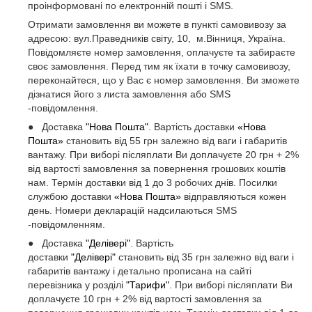
проінформовані по електронній пошті і SMS.
Отримати замовлення ви можете в пункті самовивозу за
адресою: вул.Праведників світу, 10, м.Вінниця, Україна.
Повідомляєте номер замовлення, оплачуєте та забираєте
своє замовлення. Перед тим як їхати в точку самовивозу,
переконайтеся, що у Вас є номер замовлення. Ви зможете
дізнатися його з листа замовлення або SMS
-повідомлення.
● Доставка
"Нова Пошта"
. Вартість доставки
«Нова
Пошта»
становить від 55 грн залежно від ваги і габаритів
вантажу. При виборі післяплати Ви доплачуєте 20 грн + 2%
від вартості замовлення за повернення грошових коштів
нам. Термін доставки від 1 до 3 робочих днів. Посилки
службою доставки
«Нова Пошта»
відправляються кожен
день. Номери декларацій надсилаються SMS
-повідомленням.
● Доставка
"Делівері"
. Вартість
доставки
"Делівері"
становить від 35 грн залежно від ваги і
габаритів вантажу і детально прописана на сайті
перевізника у розділі
"Тарифи"
. При виборі післяплати Ви
доплачуєте 10 грн + 2% від вартості замовлення за