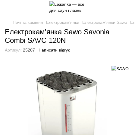
Печі та каміння
Електрокам’янки
Електрокам'янки Sawo
Ел
Електрокам'янка Sawo Savonia
Combi SAVC-120N
Артикул:
25207
Написати відгук