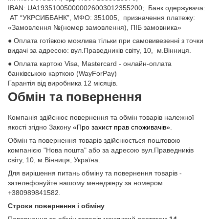
ІВАN: UA193510050000026003012355200; Банк одержувача:
АТ “УКРСИББАНК”, МФО: 351005, призначення платежу:
«Замовлення №(номер замовлення), ПІБ замовника»
● Оплата готівкою можлива тільки при самовивезенні з точки
видачі за адресою: вул.Праведників світу, 10, м.Вінниця.
● Оплата картою Visa, Mastercard - онлайн-оплата
банківською карткою (WayForPay)
Гарантія від виробника 12 місяців.
Обмін та повернення
Компанія здійснює повернення та обмін товарів належної
якості згідно Закону
«Про захист прав споживачів»
.
Обмін та повернення товарів здійснюється поштовою
компанією "Нова пошта" або за адресою вул.Праведників
світу, 10, м.Вінниця, Україна.
Для вирішення питань обміну та повернення товарів -
зателефонуйте нашому менеджеру за номером
+380989841582.
Строки повернення і обміну
Повернення та обмін товарів можливий протягом
14