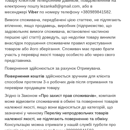
товару Клієнтом телефонним дзвінком, повідомленням на
електронну пошту lezanka8@gmail.com, або в
месенджері
Viber
по номеру телефону +380989841582.
Вимоги споживача, передбачені цією статтею, не підлягають
втіленню, якщо продавець, виробник (підприємство, що
задовольняє вимоги споживача, встановлені частиною
першою цієї статті) доведуть, що недоліки товару виникли
внаслідок порушення споживачем правил користування
товаром або його зберігання. Споживач має право брати
участь у перевірці якості товару особисто або через свого
представника.
Повернення здійснюється за рахунок Отримувача.
Повернення коштів
здійснюється зручним для клієнта
способом протягом 3-х робочих днів після отримання та
перевірки продавцем товару.
Згідно із Законом
«Про захист прав споживачів»
, компанія
може відмовити споживачеві в обміні та поверненні товарів
належної якості, якщо вони відносяться до категорій, що
зазначені у чинному
Переліку непродовольчих товарів
належної якості, не підлягають поверненню та обміну
.
Консультацію можна отримати у нашій службі турботи про