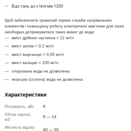
Відстань до стелі мм 1200
Щоб забезпечити тривалий термін служби нагрівальних
елементів і повноцінну роботу електричної кам’янки для лазні
необхідно дотримуватися таких вимог до води:
вміст дрібних частинок < 12 мг/л
вміст заліза < 0,2 мг/л
вміст марганцю < 0,05 мг/л
вміст кальцію < 100 мг/л
хлорована вода не дозволена
морська (солона) вода не дозволена
Характеристики
Потужність, кВт
9
Об’єм парної,
8 — 14
м3
Місткість відсіку
40 — 50