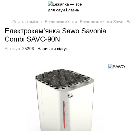
Печі та каміння
Електрокам’янки
Електрокам'янки Sawo
Ел
Електрокам'янка Sawo Savonia
Combi SAVC-90N
Артикул:
25206
Написати відгук