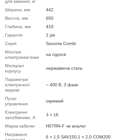
для каміння, кг
Ширина, мм
442
Висота, мм
650
Глибина, мм
410
Гарантія
1 рік
Серія
Savonia Combi
Монтаж
на підлозі
електрокам’янки
Матеріал
нержавіюча сталь
корпусу
Параметри
електричної
~ 400 В, 3 фази
мережі
Пульт
окремий
управління
Електричні
3 × 16
запобіжники, А
Марка кабелю
H07RN-F чи аналог
Нагріваючі
6 × 1,5 SAV150;1 × 2,0 COM200
елементи