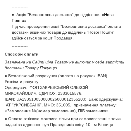
-----------
● Акція "Безкоштовна доставка" до відділення
«Нова
Пошта»
.
Під час проведення акції "Безкоштовна доставка" оплата
доставки акційних товарів до відділень "Нової Пошти"
здійснюється за кошт Продавця.
-----------
Способи оплати
Зазначена на Сайті ціна Товару не включає у себе вартість
доставки Товару Покупцю.
● Безготівковий розрахунок (оплата на рахунок IBAN).
Реквізити рахунку:
Одержувач: ФОП ЗАКРЕВСЬКИЙ ОЛЕКСІЙ
МИКОЛАЙОВИЧ; ЄДРПОУ: 2383015576;
ІВАN: UA193510050000026003012355200; Банк одержувача:
АТ “УКРСИББАНК”, МФО: 351005, призначення платежу:
«Замовлення №(номер замовлення), ПІБ замовника»
● Оплата готівкою можлива тільки при самовивезенні з точки
видачі за адресою: вул.Праведників світу, 10, м.Вінниця.