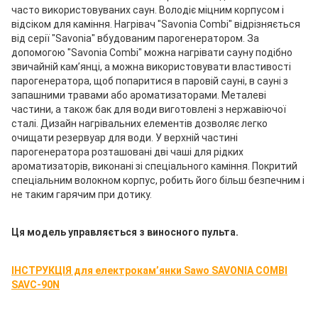
часто використовуваних саун. Володіє міцним корпусом і
відсіком для каміння. Нагрівач "Savonia Combi" відрізняється
від серії "Savonia" вбудованим парогенератором. За
допомогою "Savonia Combi" можна нагрівати сауну подібно
звичайній кам’янці, а можна використовувати властивості
парогенератора, щоб попаритися в паровій сауні, в сауні з
запашними травами або ароматизаторами. Металеві
частини, а також бак для води виготовлені з нержавіючої
сталі. Дизайн нагрівальних елементів дозволяє легко
очищати резервуар для води. У верхній частині
парогенератора розташовані дві чаші для рідких
ароматизаторів, виконані зі спеціального каміння. Покритий
спеціальним волокном корпус, робить його більш безпечним і
не таким гарячим при дотику.
Ця модель управляється з виносного пульта.
ІНСТРУКЦІЯ для електрокам’янки Sawo SAVONIA COMBI
SAVC-90N