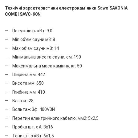
Технічні характеристики електрокам’янки Sawo SAVONIA
COMBI SAVC-90N
Потужність кВт: 9.0
Мin об’єм сауни м3: 8
Мax об’єм сауни м3: 14
Мінімальна висота сауни, см: 190
Максимальна маса каміння, кг: 50
Ширина мм: 442
Висота мм: 650
Глибина мм: 410
Вага кг: 28
Вольтаж 3ф: 400V3N
Перетин електричного кабелю, мм2: 5x2,5
Пробка шт. х А: 3x16
Тени шт. х кВт: 6x1,5