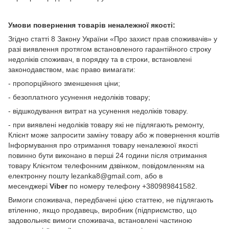
Умови повернення товарів неналежної якості:
Згідно статті 8 Закону України «Про захист прав споживачів» у
разі виявлення протягом встановленого гарантійного строку
недоліків споживач, в порядку та в строки, встановлені
законодавством, має право вимагати:
- пропорційного зменшення ціни;
- безоплатного усунення недоліків товару;
- відшкодування витрат на усунення недоліків товару.
- при виявлені недоліків товару які не підлягають ремонту,
Клієнт може запросити заміну товару або ж повернення коштів
Інформування про отримання товару неналежної якості
повинно бути виконано в перші 24 години після отримання
товару Клієнтом телефонним дзвінком, повідомленням на
електронну пошту lezanka8@gmail.com, або в
месенджері
Viber
по номеру телефону +380989841582.
Вимоги споживача, передбачені цією статтею, не підлягають
втіленню, якщо продавець, виробник (підприємство, що
задовольняє вимоги споживача, встановлені частиною