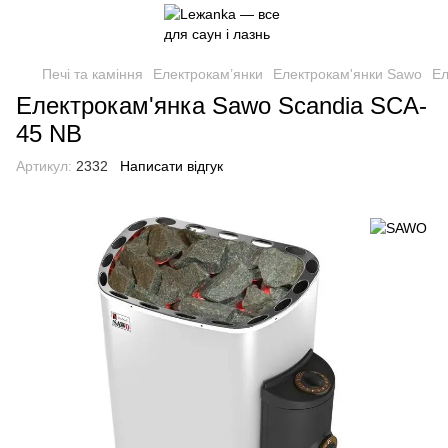
Печі та каміння
Електрокам’янки
Електрокам'янки Sawo
Ел
Електрокам'янка Sawo Scandia SCA-
45 NB
Артикул:
2332
Написати відгук