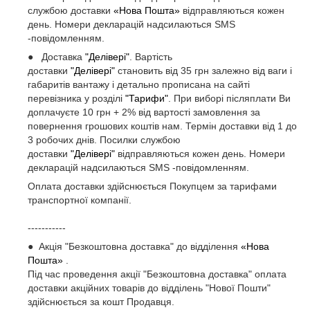
службою доставки
«Нова Пошта»
відправляються кожен
день. Номери декларацій надсилаються SMS
-повідомленням.
● Доставка
"Делівері"
. Вартість
доставки
"Делівері"
становить від 35 грн залежно від ваги і
габаритів вантажу і детально прописана на сайті
перевізника у розділі
"Тарифи"
. При виборі післяплати Ви
доплачуєте 10 грн + 2% від вартості замовлення за
повернення грошових коштів нам. Термін доставки від 1 до
3 робочих днів. Посилки службою
доставки
"Делівері"
відправляються кожен день. Номери
декларацій надсилаються SMS -повідомленням.
Оплата доставки здійснюється Покупцем за тарифами
транспортної компанії.
-----------
● Акція "Безкоштовна доставка" до відділення
«Нова
Пошта»
.
Під час проведення акції "Безкоштовна доставка" оплата
доставки акційних товарів до відділень "Нової Пошти"
здійснюється за кошт Продавця.