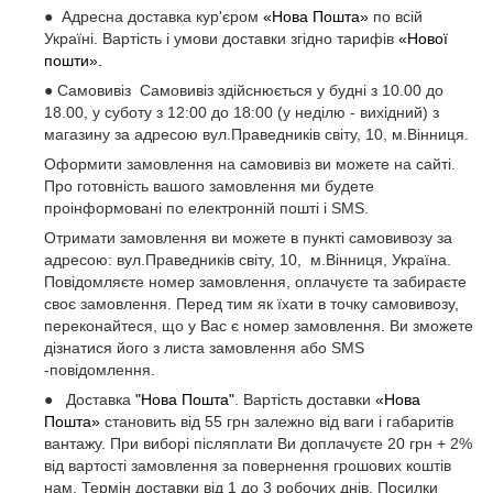
● Адресна доставка кур'єром
«Нова Пошта»
по всій
Україні. Вартість і умови доставки згідно тарифів
«Нової
пошти».
● Самовивіз Самовивіз здійснюється у будні з 10.00 до
18.00, у суботу з 12:00 до 18:00 (у неділю - вихідний) з
магазину за адресою вул.Праведників світу, 10, м.Вінниця.
Оформити замовлення на самовивіз ви можете на сайті.
Про готовність вашого замовлення ми будете
проінформовані по електронній пошті і SMS.
Отримати замовлення ви можете в пункті самовивозу за
адресою: вул.Праведників світу, 10, м.Вінниця, Україна.
Повідомляєте номер замовлення, оплачуєте та забираєте
своє замовлення. Перед тим як їхати в точку самовивозу,
переконайтеся, що у Вас є номер замовлення. Ви зможете
дізнатися його з листа замовлення або SMS
-повідомлення.
● Доставка
"Нова Пошта"
. Вартість доставки
«Нова
Пошта»
становить від 55 грн залежно від ваги і габаритів
вантажу. При виборі післяплати Ви доплачуєте 20 грн + 2%
від вартості замовлення за повернення грошових коштів
нам. Термін доставки від 1 до 3 робочих днів. Посилки