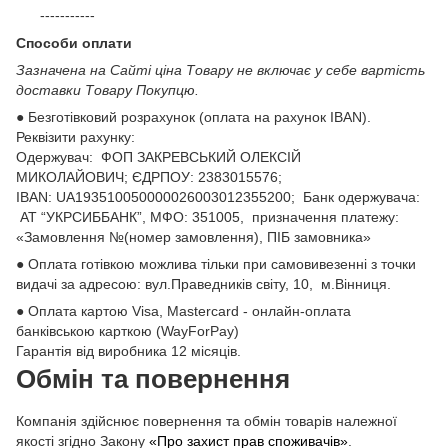
-----------
Способи оплати
Зазначена на Сайті ціна Товару не включає у себе вартість
доставки Товару Покупцю.
● Безготівковий розрахунок (оплата на рахунок IBAN).
Реквізити рахунку:
Одержувач: ФОП ЗАКРЕВСЬКИЙ ОЛЕКСІЙ
МИКОЛАЙОВИЧ; ЄДРПОУ: 2383015576;
ІВАN: UA193510050000026003012355200; Банк одержувача:
АТ “УКРСИББАНК”, МФО: 351005, призначення платежу:
«Замовлення №(номер замовлення), ПІБ замовника»
● Оплата готівкою можлива тільки при самовивезенні з точки
видачі за адресою: вул.Праведників світу, 10, м.Вінниця.
● Оплата картою Visa, Mastercard - онлайн-оплата
банківською карткою (WayForPay)
Гарантія від виробника 12 місяців.
Обмін та повернення
Компанія здійснює повернення та обмін товарів належної
якості згідно Закону
«Про захист прав споживачів»
.