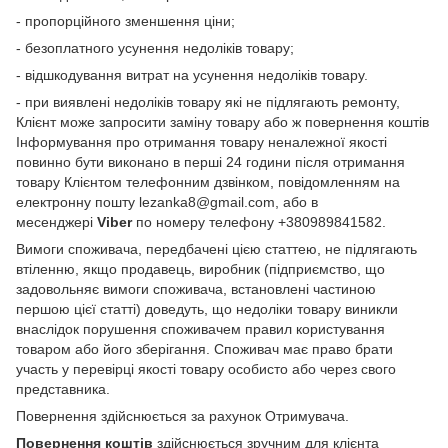
- пропорційного зменшення ціни;
- безоплатного усунення недоліків товару;
- відшкодування витрат на усунення недоліків товару.
- при виявлені недоліків товару які не підлягають ремонту,
Клієнт може запросити заміну товару або ж повернення коштів
Інформування про отримання товару неналежної якості
повинно бути виконано в перші 24 години після отримання
товару Клієнтом телефонним дзвінком, повідомленням на
електронну пошту lezanka8@gmail.com, або в
месенджері
Viber
по номеру телефону +380989841582.
Вимоги споживача, передбачені цією статтею, не підлягають
втіленню, якщо продавець, виробник (підприємство, що
задовольняє вимоги споживача, встановлені частиною
першою цієї статті) доведуть, що недоліки товару виникли
внаслідок порушення споживачем правил користування
товаром або його зберігання. Споживач має право брати
участь у перевірці якості товару особисто або через свого
представника.
Повернення здійснюється за рахунок Отримувача.
Повернення коштів
здійснюється зручним для клієнта