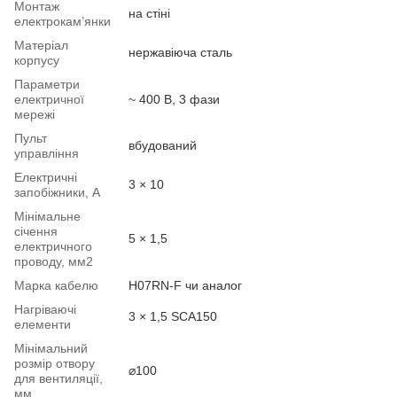
Монтаж
на стіні
електрокам’янки
Матеріал
нержавіюча сталь
корпусу
Параметри
електричної
~ 400 В, 3 фази
мережі
Пульт
вбудований
управління
Електричні
3 × 10
запобіжники, А
Мінімальне
січення
5 × 1,5
електричного
проводу, мм2
Марка кабелю
H07RN-F чи аналог
Нагріваючі
3 × 1,5 SCA150
елементи
Мінімальний
розмір отвору
⌀100
для вентиляції,
мм