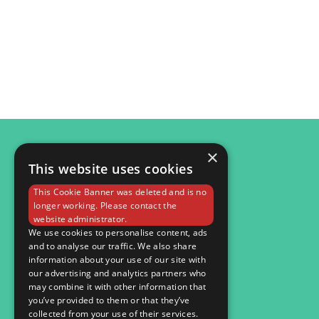
×
This website uses cookies
© 2026
This Cookie Banner was deleted and is no
Мобільна версія
longer working. Please contact the
website administrator.
We use cookies to personalise content, ads
and to analyse our traffic. We also share
information about your use of our site with
our advertising and analytics partners who
may combine it with other information that
you’ve provided to them or that they’ve
collected from your use of their services.