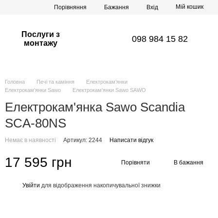
Мій кошик
Порівняння
Бажання
Вхід
Послуги з
098 984 15 82
монтажу
Головна
Печі та каміння
Електрокам’янки
Електрокам'янки Sawo
Електрокам'янки Sawo SAWO
Електрокам'янка Sawo Scandia
SCA-80NS
Немає в наявності
Артикул: 2244
Написати відгук
17 595 грн
Порівняти
В бажання
Увійти
для відображення накопичувальної знижки
%