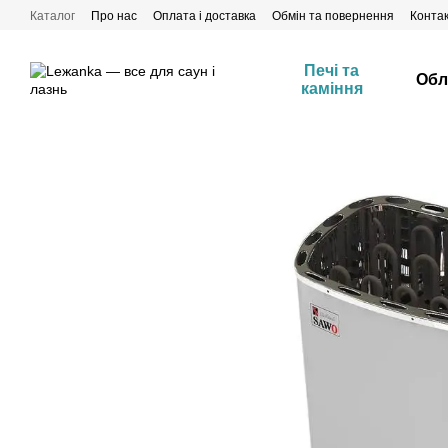
Перейти до основного контенту
Каталог
Про нас
Оплата і доставка
Обмін та повернення
Конта
Печі та
Обл
каміння