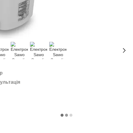
ар
ультація