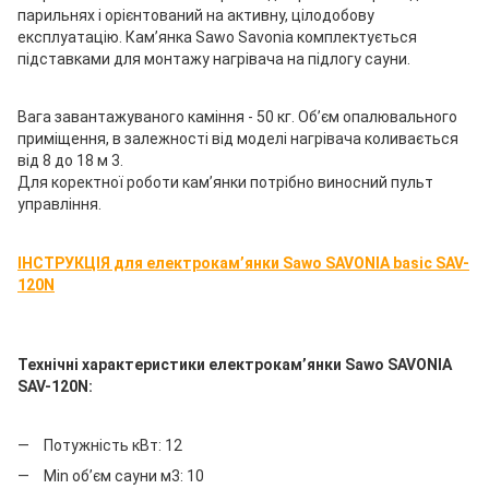
парильнях і орієнтований на активну, цілодобову
експлуатацію. Кам’янка Sawo Savonia комплектується
підставками для монтажу нагрівача на підлогу сауни.
Вага завантажуваного каміння - 50 кг. Об’єм опалювального
приміщення, в залежності від моделі нагрівача коливається
від 8 до 18 м 3.
Для коректної роботи кам’янки потрібно виносний пульт
управління.
ІНСТРУКЦІЯ для електрокам’янки Sawo SAVONIA basic SAV-
120N
Технічні характеристики електрокам’янки Sawo SAVONIA
SAV-120N:
Потужність кВт: 12
Мin об’єм сауни м3: 10