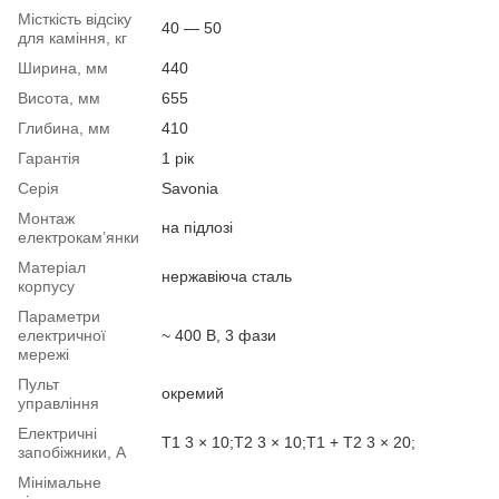
Місткість відсіку
40 — 50
для каміння, кг
Ширина, мм
440
Висота, мм
655
Глибина, мм
410
Гарантія
1 рік
Серія
Savonia
Монтаж
на підлозі
електрокам’янки
Матеріал
нержавіюча сталь
корпусу
Параметри
електричної
~ 400 В, 3 фази
мережі
Пульт
окремий
управління
Електричні
T1 3 × 10;T2 3 × 10;T1 + T2 3 × 20;
запобіжники, А
Мінімальне