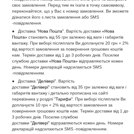
своє замовлення. Перед тим як їхати в точку самовивозу,
переконайтеся, що у Вас є номер замовлення. Ви зможете
дізнатися його з листа замовлення або SMS
-повідомлення.
● Доставка
"Нова Пошта"
. Вартість доставки
«Нова
Пошта»
становить від 55 грн залежно від ваги і габаритів
вантажу. При виборі післяплати Ви доплачуєте 20 грн + 2%
від вартості замовлення за повернення грошових коштів
нам. Термін доставки від 1 до 3 робочих днів. Посилки
службою доставки
«Нова Пошта»
відправляються кожен
день. Номери декларацій надсилаються SMS
-повідомленням.
● Доставка
"Делівері"
. Вартість
доставки
"Делівері"
становить від 35 грн залежно від ваги і
габаритів вантажу і детально прописана на сайті
перевізника у розділі
"Тарифи"
. При виборі післяплати Ви
доплачуєте 10 грн + 2% від вартості замовлення за
повернення грошових коштів нам. Термін доставки від 1 до
3 робочих днів. Посилки службою
доставки
"Делівері"
відправляються кожен день. Номери
декларацій надсилаються SMS -повідомленням.