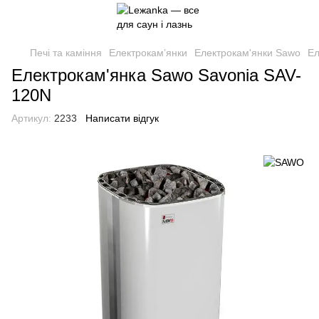
Печі та каміння
Електрокам’янки
Електрокам'янки Sawo
Ел
Електрокам'янка Sawo Savonia SAV-
120N
Артикул:
2233
Написати відгук