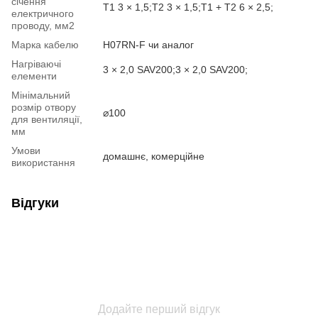
січення
T1 3 × 1,5;T2 3 × 1,5;T1 + T2 6 × 2,5;
електричного
проводу, мм2
Марка кабелю
H07RN-F чи аналог
Нагріваючі
3 × 2,0 SAV200;3 × 2,0 SAV200;
елементи
Мінімальний
розмір отвору
⌀100
для вентиляції,
мм
Умови
домашнє, комерційне
використання
Відгуки
Додайте перший відгук