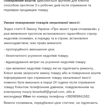
Повернення коштів
здійснюється зручним для клієнта
способом протягом 3-х робочих днів після отримання та
перевірки продавцем товару.
Умови повернення товарів неналежної якості:
Згідно статті 8 Закону України «Про захист прав споживачів» у
разі виявлення протягом встановленого гарантійного строку
недоліків споживач, в порядку та в строки, встановлені
законодавством, має право вимагати:
- пропорційного зменшення ціни;
- безоплатного усунення недоліків товару;
- відшкодування витрат на усунення недоліків товару.
- при виявлені недоліків товару які не підлягають ремонту,
Клієнт може запросити заміну товару або ж повернення коштів
Інформування про отримання товару неналежної якості
повинно бути виконано в перші 24 години після отримання
товару Клієнтом телефонним дзвінком, повідомленням на
електронну пошту lezanka8@gmail.com, або в
месенджері
Viber
по номеру телефону +380989841582.
Вимоги споживача, передбачені цією статтею, не підлягають