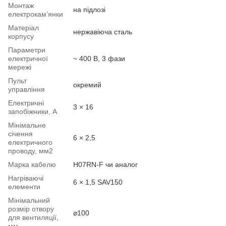
Монтаж
на підлозі
електрокам’янки
Матеріал
нержавіюча сталь
корпусу
Параметри
електричної
~ 400 В, 3 фази
мережі
Пульт
окремий
управління
Електричні
3 × 16
запобіжники, А
Мінімальне
січення
6 × 2,5
електричного
проводу, мм2
Марка кабелю
H07RN-F чи аналог
Нагріваючі
6 × 1,5 SAV150
елементи
Мінімальний
розмір отвору
⌀100
для вентиляції,