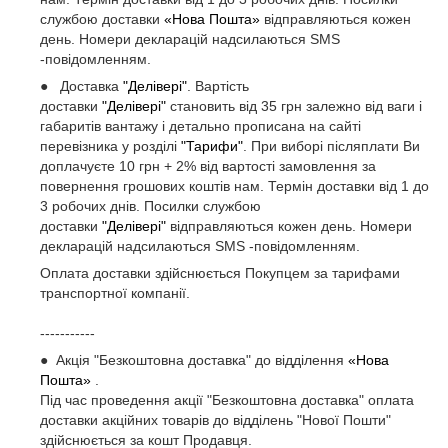
службою доставки
«Нова Пошта»
відправляються кожен
день. Номери декларацій надсилаються SMS
-повідомленням.
● Доставка
"Делівері"
. Вартість
доставки
"Делівері"
становить від 35 грн залежно від ваги і
габаритів вантажу і детально прописана на сайті
перевізника у розділі
"Тарифи"
. При виборі післяплати Ви
доплачуєте 10 грн + 2% від вартості замовлення за
повернення грошових коштів нам. Термін доставки від 1 до
3 робочих днів. Посилки службою
доставки
"Делівері"
відправляються кожен день. Номери
декларацій надсилаються SMS -повідомленням.
Оплата доставки здійснюється Покупцем за тарифами
транспортної компанії.
-----------
● Акція "Безкоштовна доставка" до відділення
«Нова
Пошта»
.
Під час проведення акції "Безкоштовна доставка" оплата
доставки акційних товарів до відділень "Нової Пошти"
здійснюється за кошт Продавця.