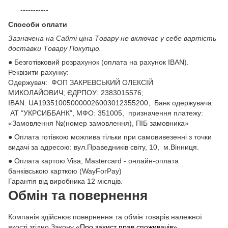
-----------
Способи оплати
Зазначена на Сайті ціна Товару не включає у себе вартість
доставки Товару Покупцю.
● Безготівковий розрахунок (оплата на рахунок IBAN).
Реквізити рахунку:
Одержувач: ФОП ЗАКРЕВСЬКИЙ ОЛЕКСІЙ
МИКОЛАЙОВИЧ; ЄДРПОУ: 2383015576;
ІВАN: UA193510050000026003012355200; Банк одержувача:
АТ “УКРСИББАНК”, МФО: 351005, призначення платежу:
«Замовлення №(номер замовлення), ПІБ замовника»
● Оплата готівкою можлива тільки при самовивезенні з точки
видачі за адресою: вул.Праведників світу, 10, м.Вінниця.
● Оплата картою Visa, Mastercard - онлайн-оплата
банківською карткою (WayForPay)
Гарантія від виробника 12 місяців.
Обмін та повернення
Компанія здійснює повернення та обмін товарів належної
якості згідно Закону
«Про захист прав споживачів»
.