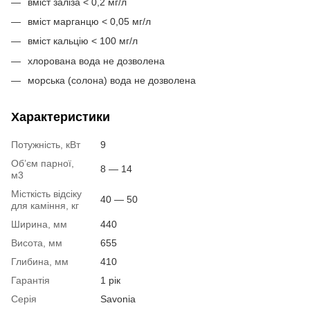
вміст заліза < 0,2 мг/л
вміст марганцю < 0,05 мг/л
вміст кальцію < 100 мг/л
хлорована вода не дозволена
морська (солона) вода не дозволена
Характеристики
Потужність, кВт
9
Об’єм парної,
8 — 14
м3
Місткість відсіку
40 — 50
для каміння, кг
Ширина, мм
440
Висота, мм
655
Глибина, мм
410
Гарантія
1 рік
Серія
Savonia