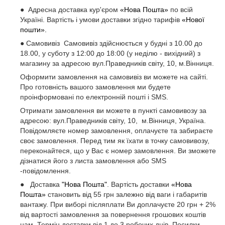
● Адресна доставка кур'єром
«Нова Пошта»
по всій
Україні. Вартість і умови доставки згідно тарифів
«Нової
пошти».
● Самовивіз Самовивіз здійснюється у будні з 10.00 до
18.00, у суботу з 12:00 до 18:00 (у неділю - вихідний) з
магазину за адресою вул.Праведників світу, 10, м.Вінниця.
Оформити замовлення на самовивіз ви можете на сайті.
Про готовність вашого замовлення ми будете
проінформовані по електронній пошті і SMS.
Отримати замовлення ви можете в пункті самовивозу за
адресою: вул.Праведників світу, 10, м.Вінниця, Україна.
Повідомляєте номер замовлення, оплачуєте та забираєте
своє замовлення. Перед тим як їхати в точку самовивозу,
переконайтеся, що у Вас є номер замовлення. Ви зможете
дізнатися його з листа замовлення або SMS
-повідомлення.
● Доставка
"Нова Пошта"
. Вартість доставки
«Нова
Пошта»
становить від 55 грн залежно від ваги і габаритів
вантажу. При виборі післяплати Ви доплачуєте 20 грн + 2%
від вартості замовлення за повернення грошових коштів
нам. Термін доставки від 1 до 3 робочих днів. Посилки