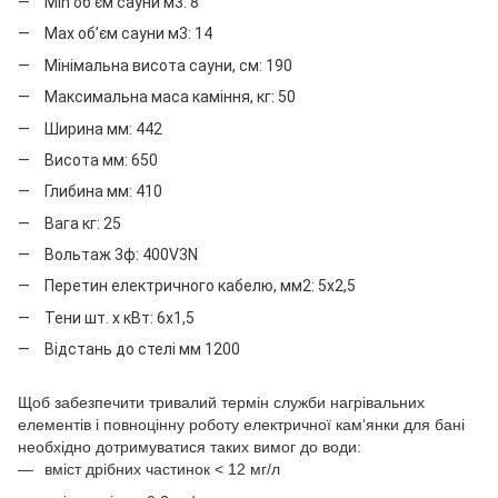
Мin об’єм сауни м3: 8
Мax об’єм сауни м3: 14
Мінімальна висота сауни, см: 190
Максимальна маса каміння, кг: 50
Ширина мм: 442
Висота мм: 650
Глибина мм: 410
Вага кг: 25
Вольтаж 3ф: 400V3N
Перетин електричного кабелю, мм2: 5x2,5
Тени шт. х кВт: 6x1,5
Відстань до стелі мм 1200
Щоб забезпечити тривалий термін служби нагрівальних
елементів і повноцінну роботу електричної кам’янки для бані
необхідно дотримуватися таких вимог до води:
вміст дрібних частинок < 12 мг/л