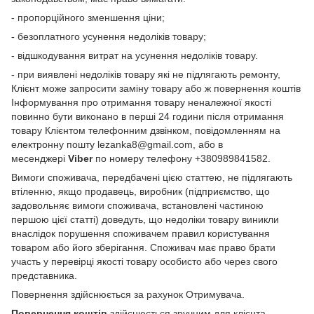
- пропорційного зменшення ціни;
- безоплатного усунення недоліків товару;
- відшкодування витрат на усунення недоліків товару.
- при виявлені недоліків товару які не підлягають ремонту,
Клієнт може запросити заміну товару або ж повернення коштів
Інформування про отримання товару неналежної якості
повинно бути виконано в перші 24 години після отримання
товару Клієнтом телефонним дзвінком, повідомленням на
електронну пошту lezanka8@gmail.com, або в
месенджері
Viber
по номеру телефону +380989841582.
Вимоги споживача, передбачені цією статтею, не підлягають
втіленню, якщо продавець, виробник (підприємство, що
задовольняє вимоги споживача, встановлені частиною
першою цієї статті) доведуть, що недоліки товару виникли
внаслідок порушення споживачем правил користування
товаром або його зберігання. Споживач має право брати
участь у перевірці якості товару особисто або через свого
представника.
Повернення здійснюється за рахунок Отримувача.
Повернення коштів
здійснюється зручним для клієнта