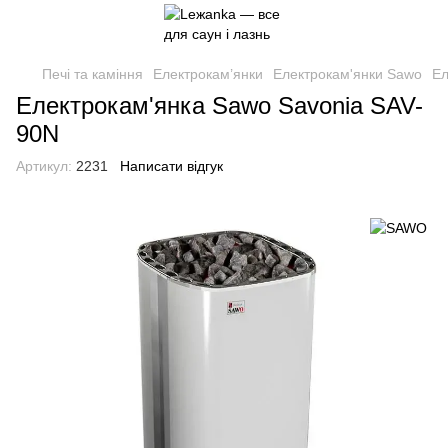
Печі та каміння
Електрокам’янки
Електрокам'янки Sawo
Ел
Електрокам'янка Sawo Savonia SAV-
90N
Артикул:
2231
Написати відгук