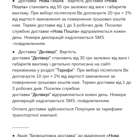
● Доставка
"Нова Пошта"
. Вартість доставки
«Нова
Пошта»
становить від 55 грн залежно від ваги і габаритів
вантажу. При виборі післяплати Ви доплачуєте 20 грн + 2%
від вартості замовлення за повернення грошових коштів
нам. Термін доставки від 1 до 3 робочих днів. Посилки
службою доставки
«Нова Пошта»
відправляються кожен
день. Номери декларацій надсилаються SMS
-повідомленням.
● Доставка
"Делівері"
. Вартість
доставки
"Делівері"
становить від 35 грн залежно від ваги і
габаритів вантажу і детально прописана на сайті
перевізника у розділі
"Тарифи"
. При виборі післяплати Ви
доплачуєте 10 грн + 2% від вартості замовлення за
повернення грошових коштів нам. Термін доставки від 1 до
3 робочих днів. Посилки службою
доставки
"Делівері"
відправляються кожен день. Номери
декларацій надсилаються SMS -повідомленням.
Оплата доставки здійснюється Покупцем за тарифами
транспортної компанії.
-----------
● Акція "Безкоштовна доставка" до відділення
«Нова