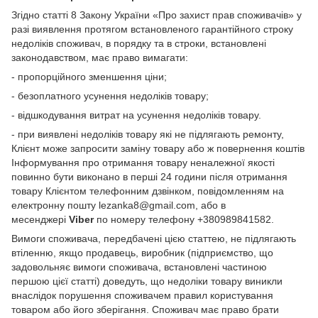
Згідно статті 8 Закону України «Про захист прав споживачів» у
разі виявлення протягом встановленого гарантійного строку
недоліків споживач, в порядку та в строки, встановлені
законодавством, має право вимагати:
- пропорційного зменшення ціни;
- безоплатного усунення недоліків товару;
- відшкодування витрат на усунення недоліків товару.
- при виявлені недоліків товару які не підлягають ремонту,
Клієнт може запросити заміну товару або ж повернення коштів
Інформування про отримання товару неналежної якості
повинно бути виконано в перші 24 години після отримання
товару Клієнтом телефонним дзвінком, повідомленням на
електронну пошту lezanka8@gmail.com, або в
месенджері
Viber
по номеру телефону +380989841582.
Вимоги споживача, передбачені цією статтею, не підлягають
втіленню, якщо продавець, виробник (підприємство, що
задовольняє вимоги споживача, встановлені частиною
першою цієї статті) доведуть, що недоліки товару виникли
внаслідок порушення споживачем правил користування
товаром або його зберігання. Споживач має право брати