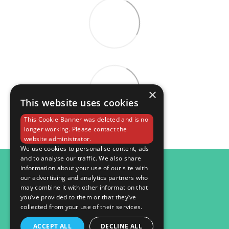
×
This website uses cookies
This Cookie Banner was deleted and is no
longer working. Please contact the
website administrator.
We use cookies to personalise content, ads
and to analyse our traffic. We also share
098 984 15 82
information about your use of our site with
our advertising and analytics partners who
Контактна інформація
may combine it with other information that
you’ve provided to them or that they’ve
Повна версія сайту
collected from your use of their services.
© 2026
ACCEPT ALL
DECLINE ALL