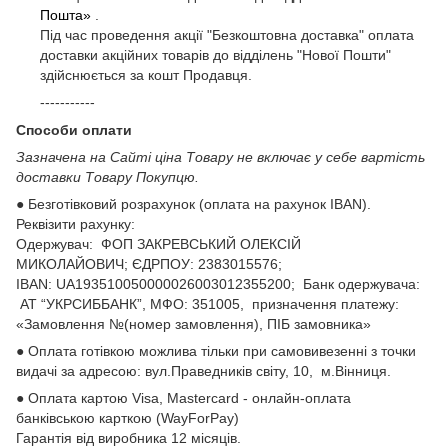
Пошта»
.
Під час проведення акції "Безкоштовна доставка" оплата
доставки акційних товарів до відділень "Нової Пошти"
здійснюється за кошт Продавця.
-----------
Способи оплати
Зазначена на Сайті ціна Товару не включає у себе вартість
доставки Товару Покупцю.
● Безготівковий розрахунок (оплата на рахунок IBAN).
Реквізити рахунку:
Одержувач: ФОП ЗАКРЕВСЬКИЙ ОЛЕКСІЙ
МИКОЛАЙОВИЧ; ЄДРПОУ: 2383015576;
ІВАN: UA193510050000026003012355200; Банк одержувача:
АТ “УКРСИББАНК”, МФО: 351005, призначення платежу:
«Замовлення №(номер замовлення), ПІБ замовника»
● Оплата готівкою можлива тільки при самовивезенні з точки
видачі за адресою: вул.Праведників світу, 10, м.Вінниця.
● Оплата картою Visa, Mastercard - онлайн-оплата
банківською карткою (WayForPay)
Гарантія від виробника 12 місяців.