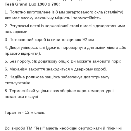
Tesli
Grand
Lux 1900 x 700:
1. Полотно виготовлене із 8 мм загартованого скла (сталініту),
яке має високу механічну міцність і термостійкість.
2. Регулюємі петлі із нержавіючої сталі в масі з декоративними
накладками.
3. Потовщений короб із липи товщиною 92 мм.
4. Двері універсальні (досить перевернути для зміни лівого або
правого відкриття).
5. Без порогу. Як додаткову опцію Ви можете замовити поріг.
6. Механізм закриття знаходиться у дверному коробі.
7. Надійна роликова защіпка забезпечує довготривалу
експлуатацію.
8. Термостійкий ущільнювач зберігає паро-температурні
показники в сауні.
Гарантія - 12 місяців.
Всі вироби ТМ "Tesli" мають необхідні сертифікати й гігієнічні