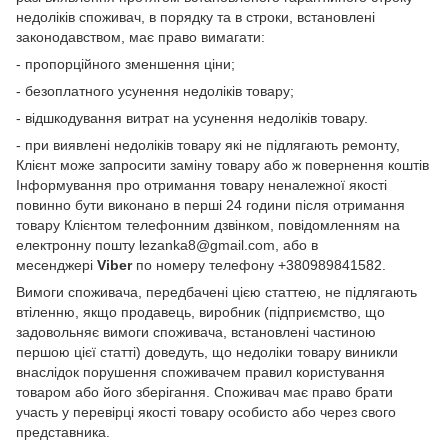
недоліків споживач, в порядку та в строки, встановлені
законодавством, має право вимагати:
- пропорційного зменшення ціни;
- безоплатного усунення недоліків товару;
- відшкодування витрат на усунення недоліків товару.
- при виявлені недоліків товару які не підлягають ремонту,
Клієнт може запросити заміну товару або ж повернення коштів
Інформування про отримання товару неналежної якості
повинно бути виконано в перші 24 години після отримання
товару Клієнтом телефонним дзвінком, повідомленням на
електронну пошту lezanka8@gmail.com, або в
месенджері
Viber
по номеру телефону +380989841582.
Вимоги споживача, передбачені цією статтею, не підлягають
втіленню, якщо продавець, виробник (підприємство, що
задовольняє вимоги споживача, встановлені частиною
першою цієї статті) доведуть, що недоліки товару виникли
внаслідок порушення споживачем правил користування
товаром або його зберігання. Споживач має право брати
участь у перевірці якості товару особисто або через свого
представника.