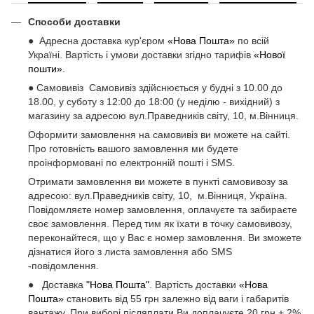
Способи доставки
● Адресна доставка кур'єром
«Нова Пошта»
по всій
Україні. Вартість і умови доставки згідно тарифів
«Нової
пошти».
● Самовивіз Самовивіз здійснюється у будні з 10.00 до
18.00, у суботу з 12:00 до 18:00 (у неділю - вихідний) з
магазину за адресою вул.Праведників світу, 10, м.Вінниця.
Оформити замовлення на самовивіз ви можете на сайті.
Про готовність вашого замовлення ми будете
проінформовані по електронній пошті і SMS.
Отримати замовлення ви можете в пункті самовивозу за
адресою: вул.Праведників світу, 10, м.Вінниця, Україна.
Повідомляєте номер замовлення, оплачуєте та забираєте
своє замовлення. Перед тим як їхати в точку самовивозу,
переконайтеся, що у Вас є номер замовлення. Ви зможете
дізнатися його з листа замовлення або SMS
-повідомлення.
● Доставка
"Нова Пошта"
. Вартість доставки
«Нова
Пошта»
становить від 55 грн залежно від ваги і габаритів
вантажу. При виборі післяплати Ви доплачуєте 20 грн + 2%