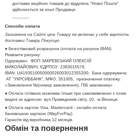
доставки акційних товарів до відділень "Нової Пошти"
здійснюється за кошт Продавця.
-----------
Способи оплати
Зазначена на Сайті ціна Товару не включає у себе вартість
доставки Товару Покупцю.
● Безготівковий розрахунок (оплата на рахунок IBAN).
Реквізити рахунку:
Одержувач: ФОП ЗАКРЕВСЬКИЙ ОЛЕКСІЙ
МИКОЛАЙОВИЧ; ЄДРПОУ: 2383015576;
ІВАN: UA193510050000026003012355200; Банк одержувача:
АТ “УКРСИББАНК”, МФО: 351005, призначення платежу:
«Замовлення №(номер замовлення), ПІБ замовника»
● Оплата готівкою можлива тільки при самовивезенні з точки
видачі за адресою: вул.Праведників світу, 10, м.Вінниця.
● Оплата картою Visa, Mastercard - онлайн-оплата
банківською карткою (WayForPay)
Гарантія від виробника 12 місяців.
Обмін та повернення