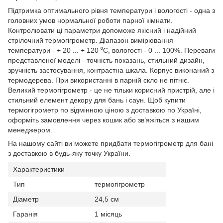
Підтримка оптимального рівня температури і вологості - одна з
головних умов нормальної роботи парної кімнати.
Контролювати ці параметри допоможе якісний і надійний
стрілочний термогігрометр. Діапазон вимірювання
температури - + 20 ... + 120 ⁰С, вологості - 0 ... 100%. Переваги
представленої моделі - точність показань, стильний дизайн,
зручність застосування, контрастна шкала. Корпус виконаний з
термодерева. При використанні в парній скло не пітніє.
Великий термогігрометр - це не тільки корисний пристрій, але і
стильний елемент декору для бань і саун. Щоб купити
термогігрометр по відмінною ціною з доставкою по Україні,
оформіть замовлення через кошик або зв’яжіться з нашим
менеджером.
На нашому сайті ви можете придбати термогігрометр для бані
з доставкою в будь-яку точку України.
Характеристики
Тип
термогігрометр
Діаметр
24,5 см
Гаранія
1 місяць