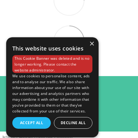
×
This website uses cookies
This Cookie Banner was deleted and is no
longer working. Please contact the
website administrator.
We use cookies to personalise content, ads
and to analyse our traffic. We also share
098 984 15 82
information about your use of our site with
our advertising and analytics partners who
Контактна інформація
may combine it with other information that
you’ve provided to them or that they’ve
Повна версія сайту
collected from your use of their services.
© 2026
ACCEPT ALL
DECLINE ALL
Інтернет-магазин створений з Хорошоп