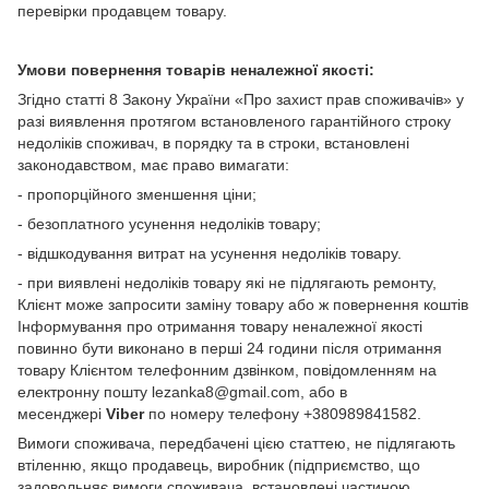
перевірки продавцем товару.
Умови повернення товарів неналежної якості:
Згідно статті 8 Закону України «Про захист прав споживачів» у
разі виявлення протягом встановленого гарантійного строку
недоліків споживач, в порядку та в строки, встановлені
законодавством, має право вимагати:
- пропорційного зменшення ціни;
- безоплатного усунення недоліків товару;
- відшкодування витрат на усунення недоліків товару.
- при виявлені недоліків товару які не підлягають ремонту,
Клієнт може запросити заміну товару або ж повернення коштів
Інформування про отримання товару неналежної якості
повинно бути виконано в перші 24 години після отримання
товару Клієнтом телефонним дзвінком, повідомленням на
електронну пошту lezanka8@gmail.com, або в
месенджері
Viber
по номеру телефону +380989841582.
Вимоги споживача, передбачені цією статтею, не підлягають
втіленню, якщо продавець, виробник (підприємство, що
задовольняє вимоги споживача, встановлені частиною