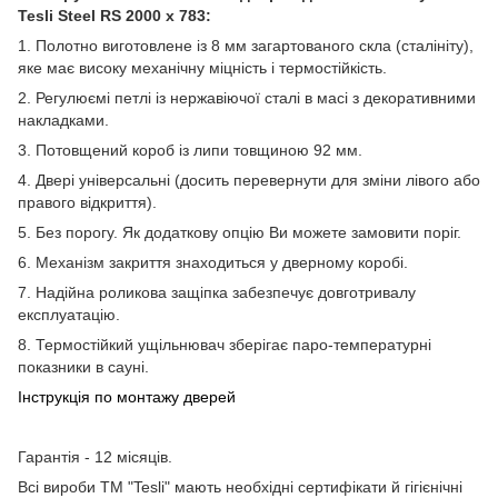
T
esli Steel RS 2000 x 783:
1. Полотно виготовлене із 8 мм загартованого скла (сталініту),
яке має високу механічну міцність і термостійкість.
2. Регулюємі петлі із нержавіючої сталі в масі з декоративними
накладками.
3. Потовщений короб із липи товщиною 92 мм.
4. Двері універсальні (досить перевернути для зміни лівого або
правого відкриття).
5. Без порогу. Як додаткову опцію Ви можете замовити поріг.
6. Механізм закриття знаходиться у дверному коробі.
7. Надійна роликова защіпка забезпечує довготривалу
експлуатацію.
8. Термостійкий ущільнювач зберігає паро-температурні
показники в сауні.
Інструкція по монтажу дверей
Гарантія - 12 місяців.
Всі вироби ТМ "Tesli" мають необхідні сертифікати й гігієнічні