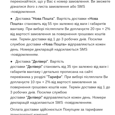
переконайтеся, що у Вас є номер замовлення. Ви зможете
дізнатися його з листа замовлення або SMS
-повідомлення.
● Доставка
"Нова Пошта"
. Вартість доставки
«Нова
Пошта»
становить від 55 грн залежно від ваги і габаритів
вантажу. При виборі післяплати Ви доплачуєте 20 грн + 2%
від вартості замовлення за повернення грошових коштів
нам. Термін доставки від 1 до 3 робочих днів. Посилки
службою доставки
«Нова Пошта»
відправляються кожен
день. Номери декларацій надсилаються SMS
-повідомленням.
● Доставка
"Делівері"
. Вартість
доставки
"Делівері"
становить від 35 грн залежно від ваги і
габаритів вантажу і детально прописана на сайті
перевізника у розділі
"Тарифи"
. При виборі післяплати Ви
доплачуєте 10 грн + 2% від вартості замовлення за
повернення грошових коштів нам. Термін доставки від 1 до
3 робочих днів. Посилки службою
доставки
"Делівері"
відправляються кожен день. Номери
декларацій надсилаються SMS -повідомленням.
Оплата доставки здійснюється Покупцем за тарифами
транспортної компанії.