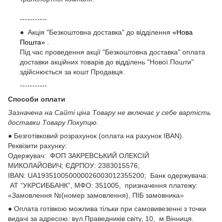
-----------
● Акція "Безкоштовна доставка" до відділення
«Нова
Пошта»
.
Під час проведення акції "Безкоштовна доставка" оплата
доставки акційних товарів до відділень "Нової Пошти"
здійснюється за кошт Продавця.
-----------
Способи оплати
Зазначена на Сайті ціна Товару не включає у себе вартість
доставки Товару Покупцю.
● Безготівковий розрахунок (оплата на рахунок IBAN).
Реквізити рахунку:
Одержувач: ФОП ЗАКРЕВСЬКИЙ ОЛЕКСІЙ
МИКОЛАЙОВИЧ; ЄДРПОУ: 2383015576;
ІВАN: UA193510050000026003012355200; Банк одержувача:
АТ “УКРСИББАНК”, МФО: 351005, призначення платежу:
«Замовлення №(номер замовлення), ПІБ замовника»
● Оплата готівкою можлива тільки при самовивезенні з точки
видачі за адресою: вул.Праведників світу, 10, м.Вінниця.