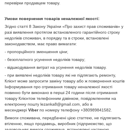
перевірки продавцем товару.
Умови повернення товарів неналежної якості:
Згідно статті 8 Закону України «Про захист прав споживачів» у
разі виявлення протягом встановленого гарантійного строку
недоліків споживач, в порядку та в строки, встановлені
законодавством, має право вимагати:
- пропорційного зменшення ціни;
- безоплатного усунення недоліків товару;
- відшкодування витрат на усунення недоліків товару.
- при виявлені недоліків товару які не підлягають ремонту,
Клієнт може запросити заміну товару або ж повернення коштів
Інформування про отримання товару неналежної якості
повинно бути виконано в перші 24 години після отримання
товару Клієнтом телефонним дзвінком, повідомленням на
електронну пошту lezanka8@gmail.com, або в
месенджері
Viber
по номеру телефону +380989841582.
Вимоги споживача, передбачені цією статтею, не підлягають
втіленню, якщо продавець, виробник (підприємство, що
задовольняє вимоги споживача, встановлені частиною