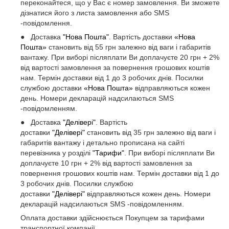
переконайтеся, що у Вас є номер замовлення. Ви зможете
дізнатися його з листа замовлення або SMS
-повідомлення.
● Доставка
"Нова Пошта"
. Вартість доставки
«Нова
Пошта»
становить від 55 грн залежно від ваги і габаритів
вантажу. При виборі післяплати Ви доплачуєте 20 грн + 2%
від вартості замовлення за повернення грошових коштів
нам. Термін доставки від 1 до 3 робочих днів. Посилки
службою доставки
«Нова Пошта»
відправляються кожен
день. Номери декларацій надсилаються SMS
-повідомленням.
● Доставка
"Делівері"
. Вартість
доставки
"Делівері"
становить від 35 грн залежно від ваги і
габаритів вантажу і детально прописана на сайті
перевізника у розділі
"Тарифи"
. При виборі післяплати Ви
доплачуєте 10 грн + 2% від вартості замовлення за
повернення грошових коштів нам. Термін доставки від 1 до
3 робочих днів. Посилки службою
доставки
"Делівері"
відправляються кожен день. Номери
декларацій надсилаються SMS -повідомленням.
Оплата доставки здійснюється Покупцем за тарифами
транспортної компанії.