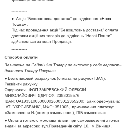
-----------
● Акція "Безкоштовна доставка" до відділення
«Нова
Пошта»
.
Під час проведення акції "Безкоштовна доставка" оплата
доставки акційних товарів до відділень "Нової Пошти"
здійснюється за кошт Продавця.
-----------
Способи оплати
Зазначена на Сайті ціна Товару не включає у себе вартість
доставки Товару Покупцю.
● Безготівковий розрахунок (оплата на рахунок IBAN).
Реквізити рахунку:
Одержувач: ФОП ЗАКРЕВСЬКИЙ ОЛЕКСІЙ
МИКОЛАЙОВИЧ; ЄДРПОУ: 2383015576;
ІВАN: UA193510050000026003012355200; Банк одержувача:
АТ “УКРСИББАНК”, МФО: 351005, призначення платежу:
«Замовлення №(номер замовлення), ПІБ замовника»
● Оплата готівкою можлива тільки при самовивезенні з точки
видачі за адресою: вул.Праведників світу, 10, м.Вінниця.