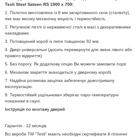
Tesli Steel Sateen RS 1900 х 700:
1. Полотно виготовлене із 8 мм загартованого скла (сталініту),
яке має високу механічну міцність і термостійкість.
2. Регулюємі петлі із нержавіючої сталі в масі з декоративними
накладками.
3. Потовщений короб із липи товщиною 92 мм.
4. Двері універсальні (досить перевернути для зміни лівого або
правого відкриття).
5. Без порогу. Як додаткову опцію Ви можете замовити поріг.
6. Механізм закриття знаходиться у дверному коробі.
7. Надійна роликова защіпка забезпечує довготривалу
експлуатацію.
8. Термостійкий ущільнювач зберігає паро-температурні
показники в сауні.
Інструкція по монтажу дверей
Гарантія - 12 місяців.
Всі вироби ТМ "Tesli" мають необхідні сертифікати й гігієнічні