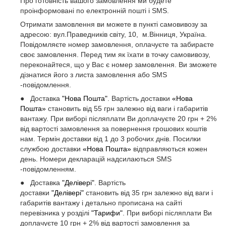
Про готовність вашого замовлення ми будете
проінформовані по електронній пошті і SMS.
Отримати замовлення ви можете в пункті самовивозу за
адресою: вул.Праведників світу, 10, м.Вінниця, Україна.
Повідомляєте номер замовлення, оплачуєте та забираєте
своє замовлення. Перед тим як їхати в точку самовивозу,
переконайтеся, що у Вас є номер замовлення. Ви зможете
дізнатися його з листа замовлення або SMS
-повідомлення.
● Доставка
"Нова Пошта"
. Вартість доставки
«Нова
Пошта»
становить від 55 грн залежно від ваги і габаритів
вантажу. При виборі післяплати Ви доплачуєте 20 грн + 2%
від вартості замовлення за повернення грошових коштів
нам. Термін доставки від 1 до 3 робочих днів. Посилки
службою доставки
«Нова Пошта»
відправляються кожен
день. Номери декларацій надсилаються SMS
-повідомленням.
● Доставка
"Делівері"
. Вартість
доставки
"Делівері"
становить від 35 грн залежно від ваги і
габаритів вантажу і детально прописана на сайті
перевізника у розділі
"Тарифи"
. При виборі післяплати Ви
доплачуєте 10 грн + 2% від вартості замовлення за