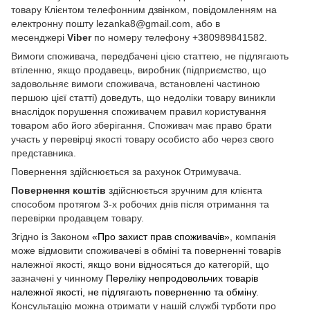
товару Клієнтом телефонним дзвінком, повідомленням на
електронну пошту lezanka8@gmail.com, або в
месенджері
Viber
по номеру телефону +380989841582.
Вимоги споживача, передбачені цією статтею, не підлягають
втіленню, якщо продавець, виробник (підприємство, що
задовольняє вимоги споживача, встановлені частиною
першою цієї статті) доведуть, що недоліки товару виникли
внаслідок порушення споживачем правил користування
товаром або його зберігання. Споживач має право брати
участь у перевірці якості товару особисто або через свого
представника.
Повернення здійснюється за рахунок Отримувача.
Повернення коштів
здійснюється зручним для клієнта
способом протягом 3-х робочих днів після отримання та
перевірки продавцем товару.
Згідно із Законом
«Про захист прав споживачів»
, компанія
може відмовити споживачеві в обміні та поверненні товарів
належної якості, якщо вони відносяться до категорій, що
зазначені у чинному
Переліку непродовольчих товарів
належної якості, не підлягають поверненню та обміну
.
Консультацію можна отримати у нашій службі турботи про